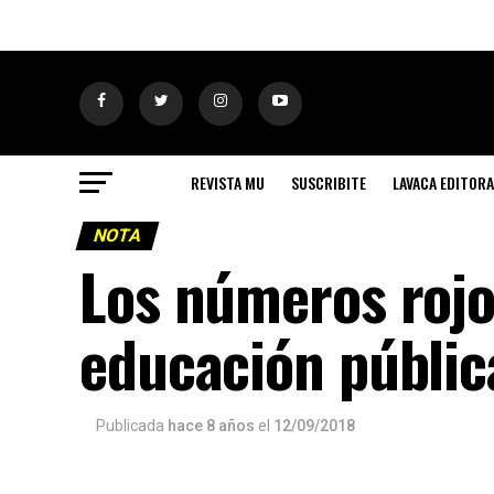
REVISTA MU
SUSCRIBITE
LAVACA EDITORA
NOTA
Los números rojo
educación públic
Publicada
hace 8 años
el
12/09/2018