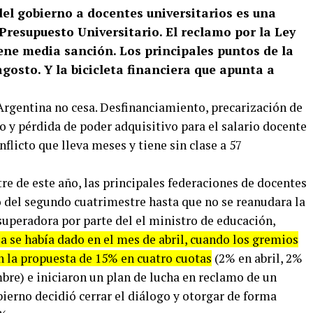
 del gobierno a docentes universitarios es una
 Presupuesto Universitario. El reclamo por la Ley
ene media sanción. Los principales puntos de la
osto. Y la bicicleta financiera que apunta a
 Argentina no cesa. Desfinanciamiento, precarización de
jo y pérdida de poder adquisitivo para el salario docente
flicto que lleva meses y tiene sin clase a 57
tre de este año, las principales federaciones de docentes
o del segundo cuatrimestre hasta que no se reanudara la
superadora por parte del el ministro de educación,
 se había dado en el mes de abril, cuando los gremios
n la propuesta de 15% en cuatro cuotas
(2% en abril, 2%
bre) e iniciaron un plan de lucha en reclamo de un
ierno decidió cerrar el diálogo y otorgar de forma