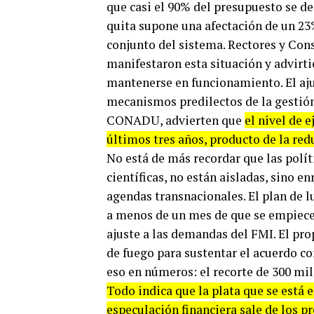
que casi el 90% del presupuesto se de
quita supone una afectación de un 2
conjunto del sistema. Rectores y Con
manifestaron esta situación y advirt
mantenerse en funcionamiento. El aju
mecanismos predilectos de la gestión
CONADU, advierten que
el nivel de 
últimos tres años, producto de la red
No está de más recordar que las políti
científicas, no están aisladas, sino 
agendas transnacionales. El plan de l
a menos de un mes de que se empiece 
ajuste a las demandas del FMI. El pro
de fuego para sustentar el acuerdo co
eso en números: el recorte de 300 mil
Todo indica que la plata que se está 
especulación financiera sale de los p