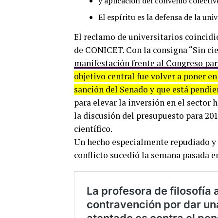
y aplicación del convenio colectiv
El espíritu es la defensa de la univ
El reclamo de universitarios coincidi
de CONICET. Con la consigna “Sin cie
manifestación frente al Congreso para
objetivo central fue volver a poner e
sanción del Senado y que está pendien
para elevar la inversión en el sector 
la discusión del presupuesto para 20
científico.
Un hecho especialmente repudiado y q
conflicto sucedió la semana pasada en