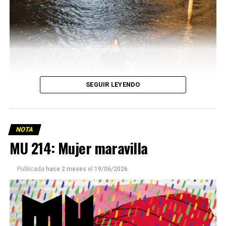
SEGUIR LEYENDO
NOTA
MU 214: Mujer maravilla
Publicada
hace 2 meses
el
19/06/2026
Este número 215 de MU ☝️viene con doble tapa, que
podría ser una frase:
Sin chamuyo, a remarla.