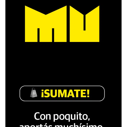
Década perdida: Marta Montero,
mamá de Lucía Pérez
“Estamos como el día 1”. La frase de la madre de la joven
asesinada en 2016 remite a aquel año: cuando
denunciaron que dos narcofemicidas habían abusado y
asesinado a su hija, hasta hoy, dos juicios después, pues la
impunidad sigue consagrada. De motivar el Primer Paro