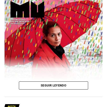
Este número 215 de MU ☝️viene con doble tapa, que
podría ser una frase:
Sin chamuyo, a remarla.
Descargar la Mu en PDF
SEGUIR LEYENDO
NOTA