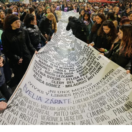
Descargar la Mu en PDF
bonaerense, para conocer y escuchar a isleños,
productores, docentes, ambientalistas y vecinos que
resisten otra avanzada sobre un territorio en disputa.
Por Francisco Pandolfi