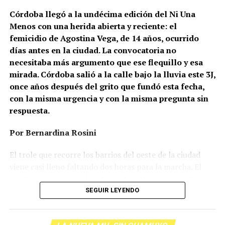
Córdoba llegó a la undécima edición del Ni Una
Menos con una herida abierta y reciente: el
femicidio de Agostina Vega, de 14 años, ocurrido
días antes en la ciudad. La convocatoria no
necesitaba más argumento que ese flequillo y esa
mirada. Córdoba salió a la calle bajo la lluvia este 3J,
once años después del grito que fundó esta fecha,
con la misma urgencia y con la misma pregunta sin
respuesta.
Por Bernardina Rosini
Ganar la vida
: La historia de (no)
El trole que recorre los barrios del oeste de la ciudad
ficción de Sabrina Ortiz
viene casi lleno faltando dos horas para la marcha. El
parabrisas anticipa el motivo: el rostro pequeño de
Agostina Vega, 14 años. Era fácil intuir que será una
SEGUIR LEYENDO
Su hijo Ciro tenía 120 veces más agrotóxicos que lo
marcha que desbordará una ciudad que expresa
“admisible”. Su hija Fiamma, 100 veces más; ella, 58.
Gonzalo Giles, pensador y
hartazgo. Nadie mira los barrios de Córdoba, nadie
Viven en Pergamino, llamada “la capital del veneno”,