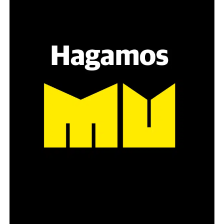
Hay varios hombres presentes: padres con sus hijas,
grupos de amigos, novios. «Con los pares que no tienen
sensibilidad al tema, la conversación se vuelve muy
estratégica, hay que evitar el choque frontal. Mi método
es a través del interrogante, que puedan encarnar la
pregunta», comparte Gonzalo, de 41 años.
Década perdida: Marta Montero,
mamá de Lucía Pérez