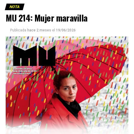
NOTA
MU 214: Mujer maravilla
Publicada
hace 2 meses
el
19/06/2026
Este número 215 de MU ☝️viene con doble tapa, que
podría ser una frase:
Sin chamuyo, a remarla.
Descargar la Mu en PDF