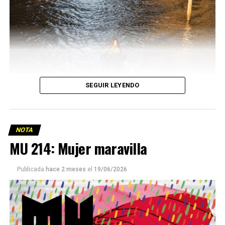
SEGUIR LEYENDO
NOTA
MU 214: Mujer maravilla
Publicada
hace 2 meses
el
19/06/2026
Este número 215 de MU ☝️viene con doble tapa, que
podría ser una frase:
Sin chamuyo, a remarla.