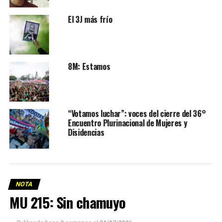
El 3J más frío
8M: Estamos
“Votamos luchar”: voces del cierre del 36°
Encuentro Plurinacional de Mujeres y
Disidencias
NOTA
MU 215: Sin chamuyo