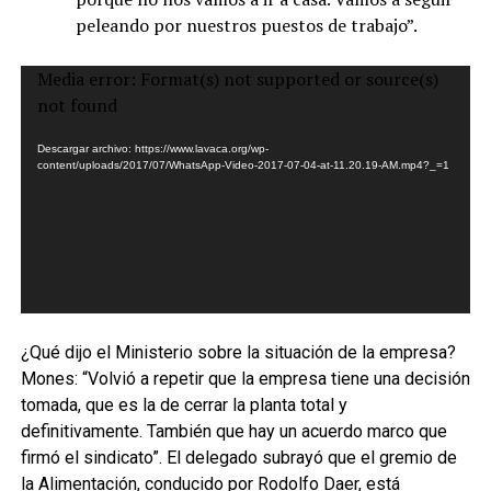
peleando por nuestros puestos de trabajo”.
Reproductor
Media error: Format(s) not supported or source(s)
de
not found
vídeo
Descargar archivo: https://www.lavaca.org/wp-
content/uploads/2017/07/WhatsApp-Video-2017-07-04-at-11.20.19-AM.mp4?_=1
¿Qué dijo el Ministerio sobre la situación de la empresa?
Mones: “Volvió a repetir que la empresa tiene una decisión
tomada, que es la de cerrar la planta total y
definitivamente. También que hay un acuerdo marco que
firmó el sindicato”. El delegado subrayó que el gremio de
la Alimentación, conducido por Rodolfo Daer, está