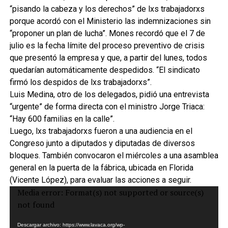
“pisando la cabeza y los derechos” de lxs trabajadorxs
porque acordó con el Ministerio las indemnizaciones sin
“proponer un plan de lucha”. Mones recordó que el 7 de
julio es la fecha límite del proceso preventivo de crisis
que presentó la empresa y que, a partir del lunes, todos
quedarían automáticamente despedidos. “El sindicato
firmó los despidos de lxs trabajadorxs”.
Luis Medina, otro de los delegados, pidió una entrevista
“urgente” de forma directa con el ministro Jorge Triaca:
“Hay 600 familias en la calle”.
Luego, lxs trabajadorxs fueron a una audiencia en el
Congreso junto a diputados y diputadas de diversos
bloques. También convocaron el miércoles a una asamblea
general en la puerta de la fábrica, ubicada en Florida
(Vicente López), para evaluar las acciones a seguir.
Reproductor
Media error: Format(s) not supported or source(s)
de
not found
vídeo
Descargar archivo: https://www.lavaca.org/wp-