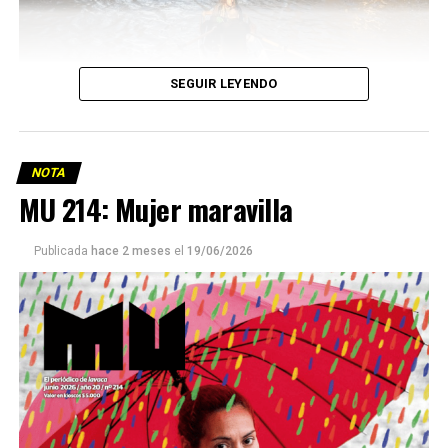
SEGUIR LEYENDO
NOTA
MU 214: Mujer maravilla
Publicada
hace 2 meses
el
19/06/2026
Este número 215 de MU ☝️viene con doble tapa, que
podría ser una frase:
Sin chamuyo, a remarla.