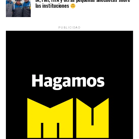
las instituciones
Desde una mesa que intenta protegerse del agua se
reparten lienzos con los ojos serigrafiados de Agostina.
Los ojos y su flequillo de nena.
PUBLICIDAD
Varones
Hay varios hombres presentes: padres con sus hijas,
grupos de amigos, novios. «Con los pares que no tienen
sensibilidad al tema, la conversación se vuelve muy
estratégica, hay que evitar el choque frontal. Mi método
es a través del interrogante, que puedan encarnar la
pregunta», comparte Gonzalo, de 41 años.