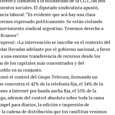
cieron y llamaron a la solidaridad de la CGT, las dos
entos sociales. El diputado sindicalista apuntó,
cia laboral: “Es evidente que acá hay una clara
abernos expresado políticamente. Se están violando
l movimiento sindical argentino. Tenemos derecho a
ificamos”.
presó: «La intervención se inscribe en el contexto del
as llevadas adelante por el gobierno nacional, a favor
 a una enorme transferencia de recursos desde los
cas de los capitales más concentrados y del
eblo en su conjunto.
 tomó el control del Grupo Telecom, formando un
concentra el 42% de la telefonía fija, el 34% de la
nes a Internet por banda ancha fija, el 35% de la
aga, además del control absoluto sobre toda la rama
papel para diarios, la edición e impresión de
e la cadena de distribución que los canillitas venimos