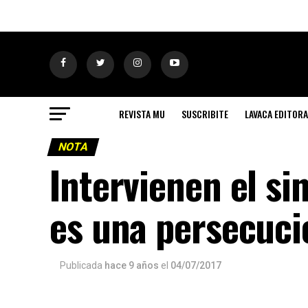
REVISTA MU
SUSCRIBITE
LAVACA EDITORA
NOTA
Intervienen el si
es una persecuc
Publicada
hace 9 años
el
04/07/2017