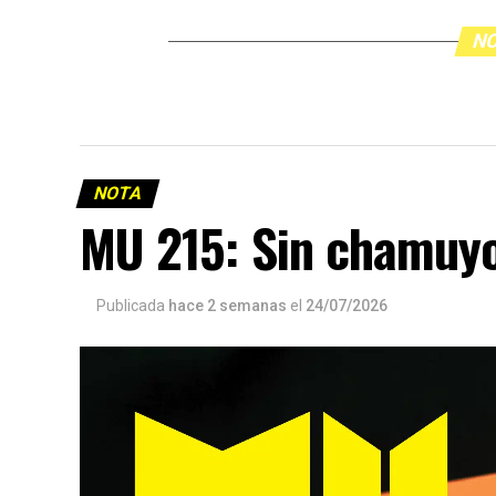
NO
NOTA
MU 215: Sin chamuy
Publicada
hace 2 semanas
el
24/07/2026