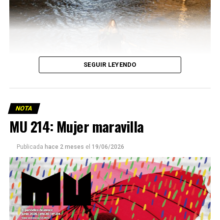
SEGUIR LEYENDO
NOTA
MU 214: Mujer maravilla
Publicada
hace 2 meses
el
19/06/2026
Este número 215 de MU ☝️viene con doble tapa, que
podría ser una frase:
Sin chamuyo, a remarla.