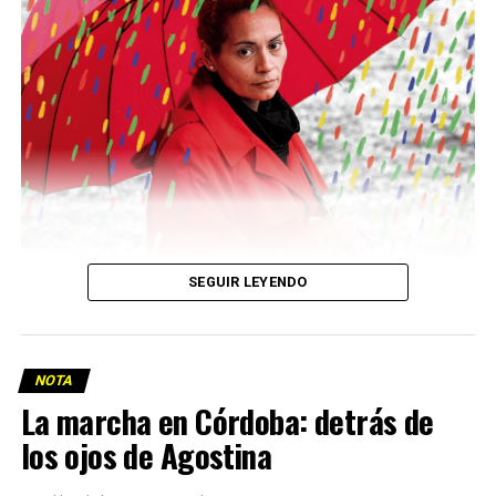
Descargar la Mu en PDF
SEGUIR LEYENDO
NOTA
La marcha en Córdoba: detrás de
los ojos de Agostina
Viaje a la vida en el Delta: Y la nave