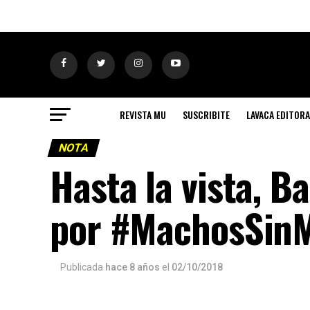
REVISTA MU
SUSCRIBITE
LAVACA EDITORA
NOTA
Hasta la vista, Ba
por #MachosSin
Publicada
hace 8 años
el
02/10/2018