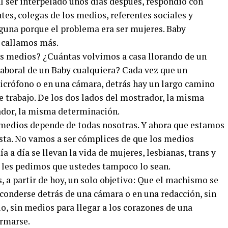
l ser interpelado unos días después, respondió con
es, colegas de los medios, referentes sociales y
nguna porque el problema era ser mujeres. Baby
s callamos más.
s medios? ¿Cuántas volvimos a casa llorando de un
laboral de un Baby cualquiera? Cada vez que un
micrófono o en una cámara, detrás hay un largo camino
e trabajo. De los dos lados del mostrador, la misma
rador, la misma determinación.
os medios depende de todas nosotras. Y ahora que estamos
asta. No vamos a ser cómplices de que los medios
a a día se llevan la vida de mujeres, lesbianas, trans y
y les pedimos que ustedes tampoco lo sean.
 a partir de hoy, un solo objetivo: Que el machismo se
conderse detrás de una cámara o en una redacción, sin
o, sin medios para llegar a los corazones de una
ormarse.