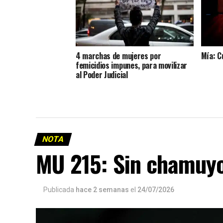
4 marchas de mujeres por
Mía: C
femicidios impunes, para movilizar
al Poder Judicial
NOTA
MU 215: Sin chamuy
Publicada
hace 2 semanas
el
24/07/2026