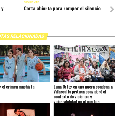
SIGUIENTE
 y
Carta abierta para romper el silencio
TAS RELACIONADAS
: el crimen machista
Luna Ortiz: en una nueva condena a
Villareal la justicia consideró el
contexto de violencia y
vulnerabilidad en el que fue
asesinada