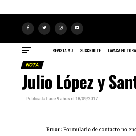
REVISTA MU
SUSCRIBITE
LAVACA EDITORA
NOTA
Julio López y San
Publicada
hace 9 años
el
18/09/2017
Error:
Formulario de contacto no en