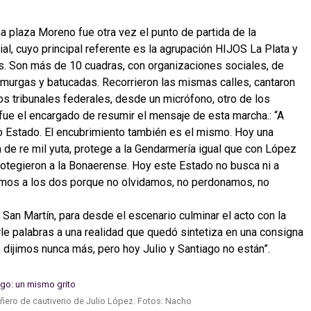
a plaza Moreno fue otra vez el punto de partida de la
ial, cuyo principal referente es la agrupación HIJOS La Plata y
. Son más de 10 cuadras, con organizaciones sociales, de
murgas y batucadas. Recorrieron las mismas calles, cantaron
os tribunales federales, desde un micrófono, otro de los
ue el encargado de resumir el mensaje de esta marcha.: “A
o Estado. El encubrimiento también es el mismo. Hoy una
ja de re mil yuta, protege a la Gendarmería igual que con López
 protegieron a la Bonaerense. Hoy este Estado no busca ni a
amos a los dos porque no olvidamos, no perdonamos, no
a San Martín, para desde el escenario culminar el acto con la
le palabras a una realidad que quedó sintetiza en una consigna
 dijimos nunca más, pero hoy Julio y Santiago no están”.
ñero de cautiverio de Julio López. Fotos: Nacho