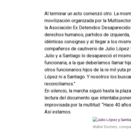
Al terminar un acto comenzó otro. La mism
movilización organizada por la Multisector
la Asociación Ex Detenidos Desaparecidos
derechos humanos, partidos de izquierda, 
idénticas consignas y al llegar a los mism
compañeros de cautiverio de Julio López f
Julio y a Santiago lo desapareció el mism
funcionaria, a la que deberíamos llamar hi
otros funcionarios hijos de la re mil yuta
López ni a Santiago. Y nosotros los busc
reconciliamos.”
En silencio, la marcha siguió hasta la plaz
lectura del documento que intentaba poner
improvisada por la multitud: “Hace 40 años
Así estamos.
Walter Docters, compa