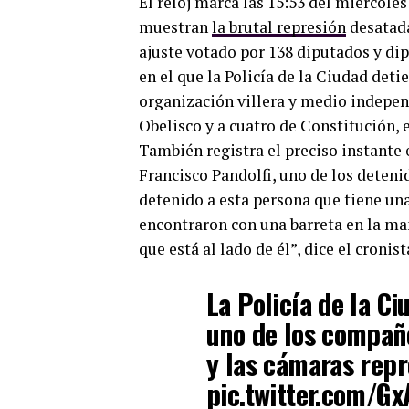
El reloj marca las 15:53 del miércole
muestran
la brutal represión
desatada
ajuste votado por 138 diputados y d
en el que la Policía de la Ciudad det
organización villera y medio independ
Obelisco y a cuatro de Constitución, 
También registra el preciso instante 
Francisco Pandolfi, uno de los deteni
detenido a esta persona que tiene una
encontraron con una barreta en la ma
que está al lado de él”, dice el cronis
La Policía de la Ci
uno de los compañ
y las cámaras repr
pic.twitter.com/G