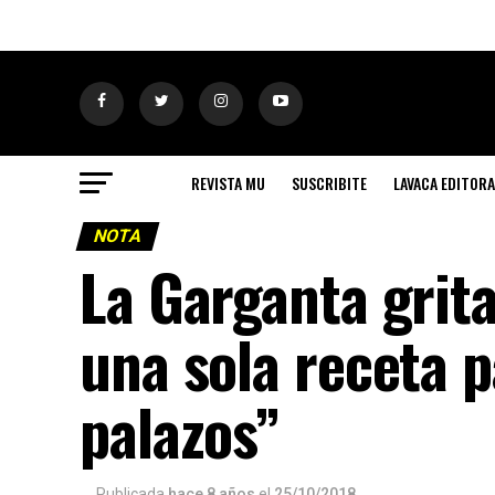
REVISTA MU
SUSCRIBITE
LAVACA EDITORA
NOTA
La Garganta grita
una sola receta p
palazos”
Publicada
hace 8 años
el
25/10/2018