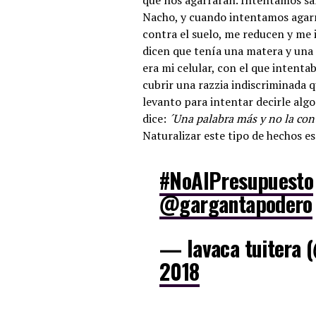
que nos agarraran. Intentamos sal
Nacho, y cuando intentamos agarra
contra el suelo, me reducen y me 
dicen que tenía una matera y una
era mi celular, con el que intenta
cubrir una razzia indiscriminada 
levanto para intentar decirle alg
dice:
´Una palabra más y no la con
Naturalizar este tipo de hechos es
#NoAlPresupuesto
@gargantapodero
— lavaca tuitera 
2018