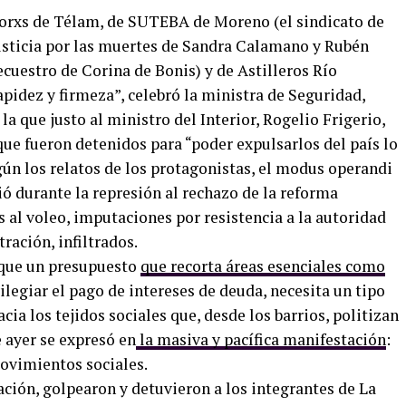
dorxs de Télam, de SUTEBA de Moreno (el sindicato de
justicia por las muertes de Sandra Calamano y Rubén
ecuestro de Corina de Bonis) y de Astilleros Río
apidez y firmeza”, celebró la ministra de Seguridad,
 la que justo al ministro del Interior, Rogelio Frigerio,
ue fueron detenidos para “poder expulsarlos del país lo
gún los relatos de los protagonistas, el modus operandi
ó durante la represión al rechazo de la reforma
 al voleo, imputaciones por resistencia a la autoridad
ación, infiltrados.
o que un presupuesto
que recorta áreas esenciales como
ilegiar el pago de intereses de deuda, necesita un tipo
acia los tejidos sociales que, desde los barrios, politizan
e ayer se expresó en
la masiva y pacífica manifestación
:
ovimientos sociales.
ción, golpearon y detuvieron a los integrantes de La