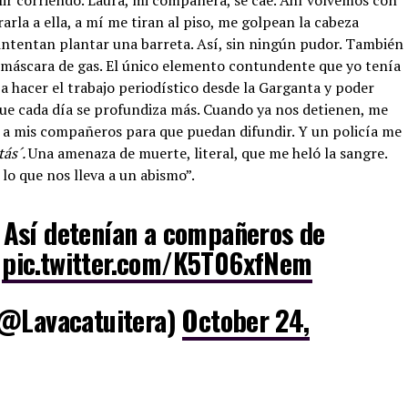
ir corriendo. Laura, mi compañera, se cae. Ahí volvemos con
rla a ella, a mí me tiran al piso, me golpean la cabeza
intentan plantar una barreta. Así, sin ningún pudor. También
 máscara de gas. El único elemento contundente que yo tenía
ba hacer el trabajo periodístico desde la Garganta y poder
que cada día se profundiza más. Cuando ya nos detienen, me
o a mis compañeros para que puedan difundir. Y un policía me
tás´.
Una amenaza de muerte, literal, que me heló la sangre.
 lo que nos lleva a un abismo”.
Así detenían a compañeros de
pic.twitter.com/K5T06xfNem
(@Lavacatuitera)
October 24,