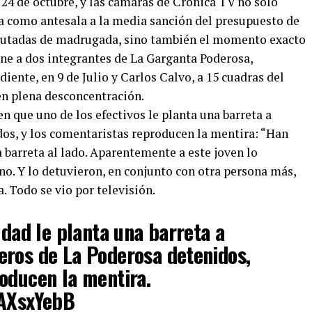
s 24 de octubre, y las cámaras de Crónica TV no solo
 como antesala a la media sanción del presupuesto de
iputadas de madrugada, sino también el momento exacto
iene a dos integrantes de La Garganta Poderosa,
iente, en 9 de Julio y Carlos Calvo, a 15 cuadras del
en plena desconcentración.
en que uno de los efectivos le planta una barreta a
dos, y los comentaristas reproducen la mentira: “Han
 barreta al lado. Aparentemente a este joven lo
no. Y lo detuvieron, en conjunto con otra persona más,
ta. Todo se vio por televisión.
udad le planta una barreta a
eros de La Poderosa detenidos,
oducen la mentira.
xAXsxYebB