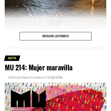
SEGUIR LEYENDO
NOTA
MU 214: Mujer maravilla
Publicada
hace 2 meses
el
19/06/2026
Este número 215 de MU ☝️viene con doble tapa, que
podría ser una frase:
Sin chamuyo, a remarla.