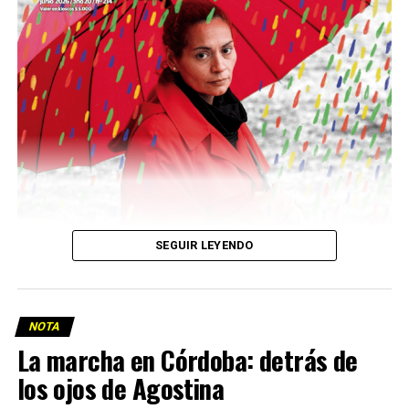
Descargar la Mu en PDF
SEGUIR LEYENDO
NOTA
La marcha en Córdoba: detrás de
los ojos de Agostina
Viaje a la vida en el Delta: Y la nave