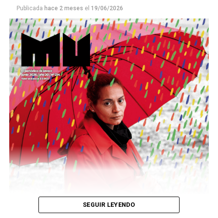
Publicada
hace 2 meses
el
19/06/2026
Este número 215 de MU ☝️viene con doble tapa, que
podría ser una frase:
Sin chamuyo, a remarla.
Descargar la Mu en PDF
SEGUIR LEYENDO