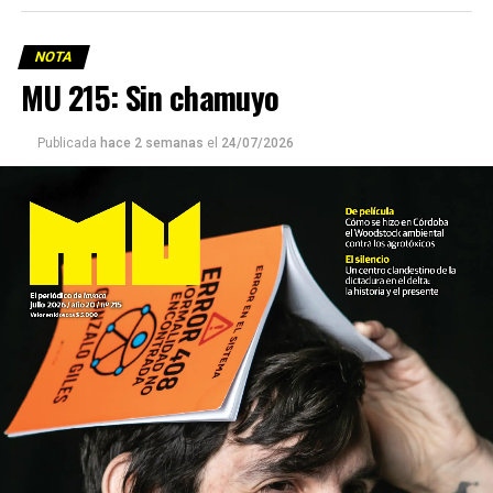
NOTA
MU 215: Sin chamuyo
Publicada
hace 2 semanas
el
24/07/2026