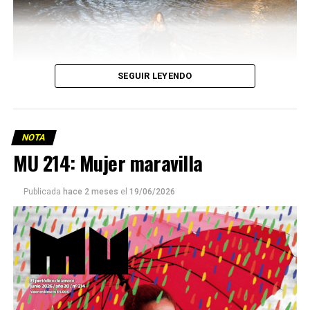
SEGUIR LEYENDO
NOTA
MU 214: Mujer maravilla
Publicada
hace 2 meses
el
19/06/2026
Este número 215 de MU ☝️viene con doble tapa, que
podría ser una frase:
Sin chamuyo, a remarla.