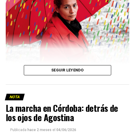
Descargar la Mu en PDF
SEGUIR LEYENDO
NOTA
La marcha en Córdoba: detrás de
los ojos de Agostina
Viaje a la vida en el Delta: Y la nave
va
Publicada
hace 2 meses
el
04/06/2026