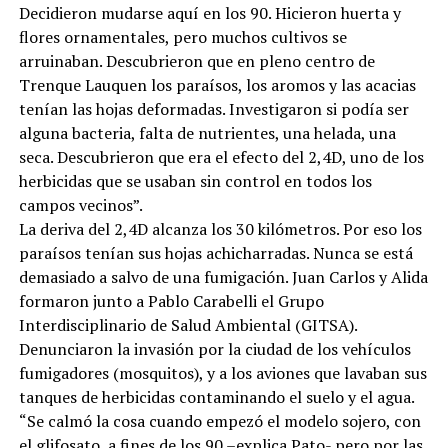
Decidieron mudarse aquí en los 90. Hicieron huerta y
flores ornamentales, pero muchos cultivos se
arruinaban. Descubrieron que en pleno centro de
Trenque Lauquen los paraísos, los aromos y las acacias
tenían las hojas deformadas. Investigaron si podía ser
alguna bacteria, falta de nutrientes, una helada, una
seca. Descubrieron que era el efecto del 2,4D, uno de los
herbicidas que se usaban sin control en todos los
campos vecinos”.
La deriva del 2,4D alcanza los 30 kilómetros. Por eso los
paraísos tenían sus hojas achicharradas. Nunca se está
demasiado a salvo de una fumigación. Juan Carlos y Alida
formaron junto a Pablo Carabelli el Grupo
Interdisciplinario de Salud Ambiental (GITSA).
Denunciaron la invasión por la ciudad de los vehículos
fumigadores (mosquitos), y a los aviones que lavaban sus
tanques de herbicidas contaminando el suelo y el agua.
“Se calmó la cosa cuando empezó el modelo sojero, con
el glifosato, a fines de los 90 –explica Pato- pero por las