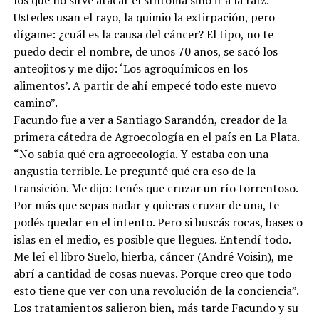
los que no sirve atacar el síntoma sino ir a la raíz.
Ustedes usan el rayo, la quimio la extirpación, pero
dígame: ¿cuál es la causa del cáncer? El tipo, no te
puedo decir el nombre, de unos 70 años, se sacó los
anteojitos y me dijo: ‘Los agroquímicos en los
alimentos’. A partir de ahí empecé todo este nuevo
camino”.
Facundo fue a ver a Santiago Sarandón, creador de la
primera cátedra de Agroecología en el país en La Plata.
“No sabía qué era agroecología. Y estaba con una
angustia terrible. Le pregunté qué era eso de la
transición. Me dijo: tenés que cruzar un río torrentoso.
Por más que sepas nadar y quieras cruzar de una, te
podés quedar en el intento. Pero si buscás rocas, bases o
islas en el medio, es posible que llegues. Entendí todo.
Me leí el libro Suelo, hierba, cáncer (André Voisin), me
abrí a cantidad de cosas nuevas. Porque creo que todo
esto tiene que ver con una revolución de la conciencia”.
Los tratamientos salieron bien, más tarde Facundo y su