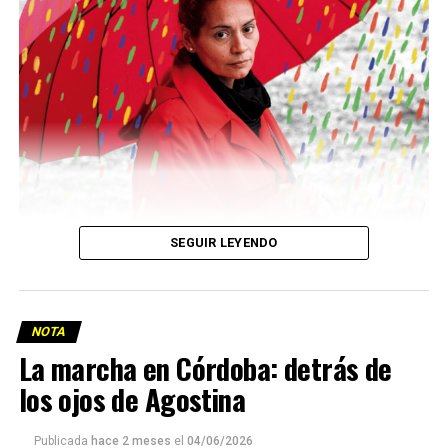
Descargar la Mu en PDF
SEGUIR LEYENDO
NOTA
La marcha en Córdoba: detrás de
los ojos de Agostina
Viaje a la vida en el Delta: Y la nave
Publicada
hace 2 meses
el
04/06/2026