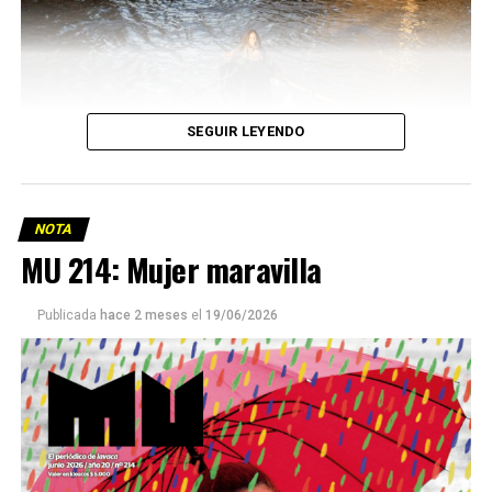
SEGUIR LEYENDO
NOTA
MU 214: Mujer maravilla
Publicada
hace 2 meses
el
19/06/2026
Este número 215 de MU ☝️viene con doble tapa, que
podría ser una frase:
Sin chamuyo, a remarla.