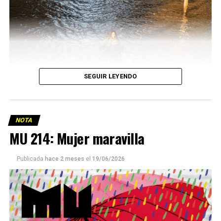
SEGUIR LEYENDO
NOTA
MU 214: Mujer maravilla
Publicada
hace 2 meses
el
19/06/2026
Este número 215 de MU ☝️viene con doble tapa, que
podría ser una frase:
Sin chamuyo, a remarla.