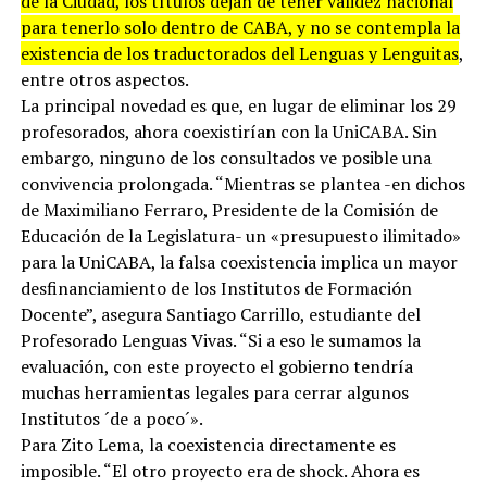
de la Ciudad, los títulos dejan de tener validez nacional
para tenerlo solo dentro de CABA, y no se contempla la
existencia de los traductorados del Lenguas y Lenguitas
,
entre otros aspectos.
La principal novedad es que, en lugar de eliminar los 29
profesorados, ahora coexistirían con la UniCABA. Sin
embargo, ninguno de los consultados ve posible una
convivencia prolongada. “Mientras se plantea -en dichos
de Maximiliano Ferraro, Presidente de la Comisión de
Educación de la Legislatura- un «presupuesto ilimitado»
para la UniCABA, la falsa coexistencia implica un mayor
desfinanciamiento de los Institutos de Formación
Docente”, asegura Santiago Carrillo, estudiante del
Profesorado Lenguas Vivas. “Si a eso le sumamos la
evaluación, con este proyecto el gobierno tendría
muchas herramientas legales para cerrar algunos
Institutos ´de a poco´».
Para Zito Lema, la coexistencia directamente es
imposible. “El otro proyecto era de shock. Ahora es