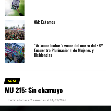
8M: Estamos
“Votamos luchar”: voces del cierre del 36°
Encuentro Plurinacional de Mujeres y
Disidencias
NOTA
MU 215: Sin chamuyo
Publicada
hace 2 semanas
el
24/07/2026