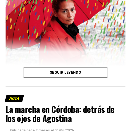
Descargar la Mu en PDF
SEGUIR LEYENDO
NOTA
La marcha en Córdoba: detrás de
los ojos de Agostina
Viaje a la vida en el Delta: Y la nave
Publicada
hace 2 meses
el
04/06/2026