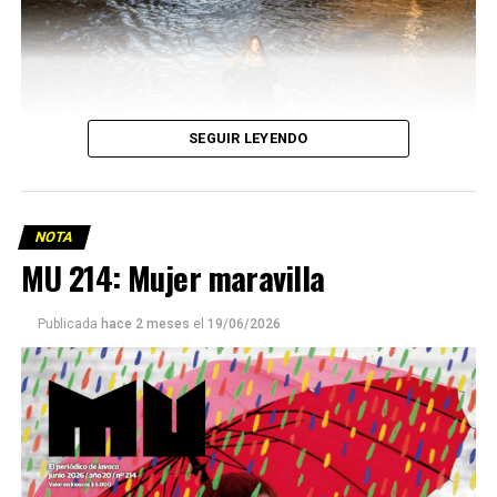
SEGUIR LEYENDO
NOTA
MU 214: Mujer maravilla
Publicada
hace 2 meses
el
19/06/2026
Este número 215 de MU ☝️viene con doble tapa, que
podría ser una frase:
Sin chamuyo, a remarla.