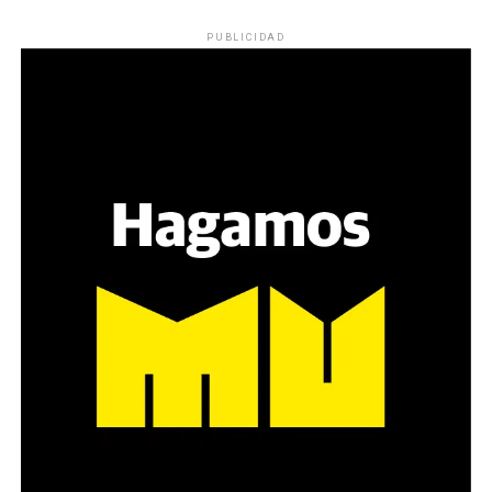
Los ojos y su flequillo de nena.
PUBLICIDAD
Varones
Hay varios hombres presentes: padres con sus hijas,
grupos de amigos, novios. «Con los pares que no tienen
sensibilidad al tema, la conversación se vuelve muy
estratégica, hay que evitar el choque frontal. Mi método
es a través del interrogante, que puedan encarnar la
pregunta», comparte Gonzalo, de 41 años.