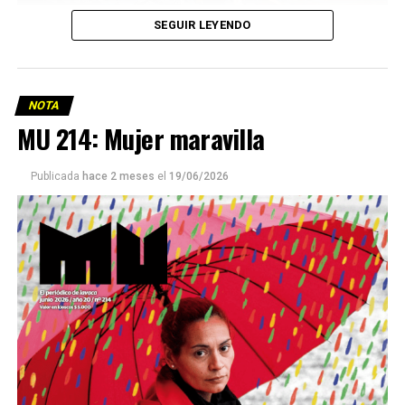
SEGUIR LEYENDO
NOTA
MU 214: Mujer maravilla
Publicada
hace 2 meses
el
19/06/2026
Este número 215 de MU ☝️viene con doble tapa, que
podría ser una frase:
Sin chamuyo, a remarla.
Descargar la Mu en PDF