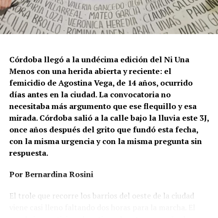
Córdoba llegó a la undécima edición del Ni Una
Menos con una herida abierta y reciente: el
femicidio de Agostina Vega, de 14 años, ocurrido
días antes en la ciudad. La convocatoria no
necesitaba más argumento que ese flequillo y esa
mirada. Córdoba salió a la calle bajo la lluvia este 3J,
once años después del grito que fundó esta fecha,
con la misma urgencia y con la misma pregunta sin
respuesta.
Por Bernardina Rosini
Ganar la vida
: La historia de (no)
El trole que recorre los barrios del oeste de la ciudad
ficción de Sabrina Ortiz
viene casi lleno faltando dos horas para la marcha. El