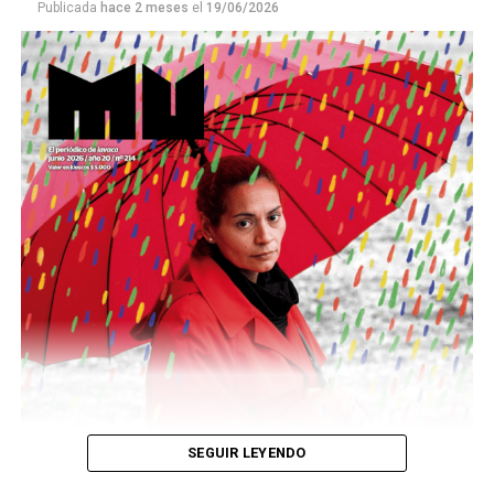
Publicada
hace 2 meses
el
19/06/2026
Este número 215 de MU ☝️viene con doble tapa, que
podría ser una frase:
Sin chamuyo, a remarla.
Descargar la Mu en PDF
SEGUIR LEYENDO