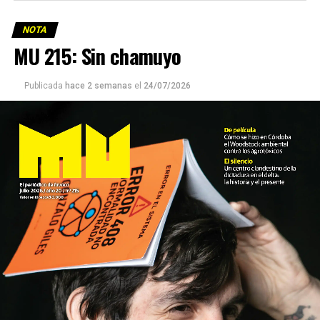
NOTA
MU 215: Sin chamuyo
Publicada
hace 2 semanas
el
24/07/2026