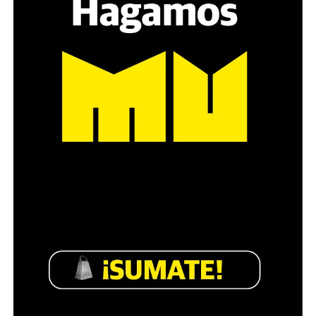
es a través del interrogante, que puedan encarnar la
pregunta», comparte Gonzalo, de 41 años.
Década perdida: Marta Montero,
mamá de Lucía Pérez
“Estamos como el día 1”. La frase de la madre de la joven
asesinada en 2016 remite a aquel año: cuando
denunciaron que dos narcofemicidas habían abusado y