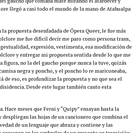
del gaucho que tomaba mate mirando el atardecer y
lore llegó a casi todo el mundo de la mano de Atahualpa
n la propuesta desenfadada de Ópera Queer, le fue más
folclore me fue dificil decir me paro como persona trans,
, gestualidad, expresión, vestimenta, esa modificación de
folclore y entregar mi propuesta sentida desde lo que me
sa figura, no la del gaucho porque nunca la tuve, quizás
amisa negra y poncho, y el poncho lo re mariconeaba,
llá de eso, es profundizar la propuesta y no que sea el
 disidencia. Desde este lugar también canto esta
ca. Hace meses que Ferni y “Quipy” ensayan hasta la
 despliegan las hojas de un cancionero que combina el
vedad de un lenguaje que abraza y contiene y las
e resuenan en los umbrales de un presente en transición .