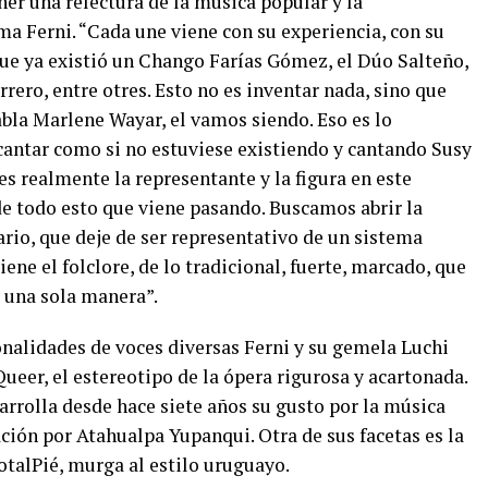
r una relectura de la música popular y la
ma Ferni. “Cada une viene con su experiencia, con su
ue ya existió un Chango Farías Gómez, el Dúo Salteño,
rero, entre otres. Esto no es inventar nada, sino que
habla Marlene Wayar, el vamos siendo. Eso es lo
cantar como si no estuviese existiendo y cantando Susy
es realmente la representante y la figura en este
e todo esto que viene pasando. Buscamos abrir la
ario, que deje de ser representativo de un sistema
iene el folclore, de lo tradicional, fuerte, marcado, que
e una sola manera”.
nalidades de voces diversas Ferni y su gemela Luchi
ueer, el estereotipo de la ópera rigurosa y acartonada.
arrolla desde hace siete años su gusto por la música
ción por Atahualpa Yupanqui. Otra de sus facetas es la
otalPié, murga al estilo uruguayo.