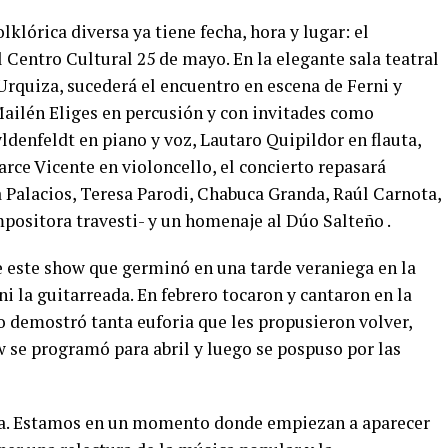
klórica diversa ya tiene fecha, hora y lugar: el
l Centro Cultural 25 de mayo. En la elegante sala teatral
 Urquiza, sucederá el encuentro en escena de Ferni y
ilén Eliges en percusión y con invitades como
ldenfeldt en piano y voz, Lautaro Quipildor en flauta,
rce Vicente en violoncello, el concierto repasará
 Palacios, Teresa Parodi, Chabuca Granda, Raúl Carnota,
ositora travesti- y un homenaje al Dúo Salteño .
 este show que germinó en una tarde veraniega en la
ni la guitarreada. En febrero tocaron y cantaron en la
o demostró tanta euforia que les propusieron volver,
ow se programó para abril y luego se pospuso por las
rta. Estamos en un momento donde empiezan a aparecer