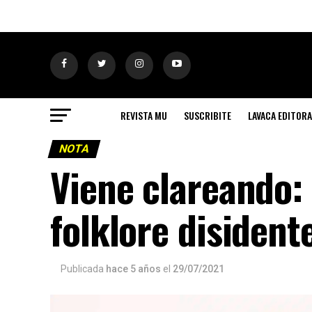
REVISTA MU
SUSCRIBITE
LAVACA EDITORA
NOTA
Viene clareando:
folklore disident
Publicada
hace 5 años
el
29/07/2021