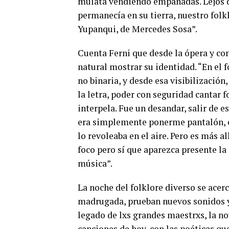
mulata vendiendo empanadas. Lejos 
permanecía en su tierra, nuestro folk
Yupanqui, de Mercedes Sosa”.
Cuenta Ferni que desde la ópera y co
natural mostrar su identidad. “En el 
no binaria, y desde esa visibilización
la letra, poder con seguridad cantar 
interpela. Fue un desandar, salir de e
era simplemente ponerme pantalón, c
lo revoleaba en el aire. Pero es más a
foco pero sí que aparezca presente la
música”.
La noche del folklore diverso se acer
madrugada, prueban nuevos sonidos y
legado de lxs grandes maestrxs, la no
canciones de hoy, con las poéticas qu