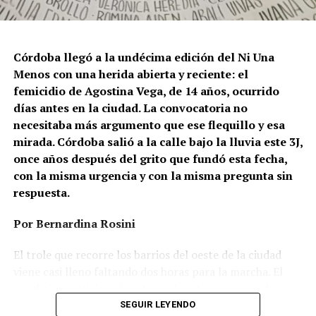
Córdoba llegó a la undécima edición del Ni Una
Menos con una herida abierta y reciente: el
femicidio de Agostina Vega, de 14 años, ocurrido
días antes en la ciudad. La convocatoria no
necesitaba más argumento que ese flequillo y esa
mirada. Córdoba salió a la calle bajo la lluvia este 3J,
once años después del grito que fundó esta fecha,
con la misma urgencia y con la misma pregunta sin
respuesta.
Por Bernardina Rosini
Ganar la vida
: La historia de (no)
El trole que recorre los barrios del oeste de la ciudad
ficción de Sabrina Ortiz
viene casi lleno faltando dos horas para la marcha. El
parabrisas anticipa el motivo: el rostro pequeño de
Agostina Vega, 14 años. Era fácil intuir que será una
SEGUIR LEYENDO
Su hijo Ciro tenía 120 veces más agrotóxicos que lo