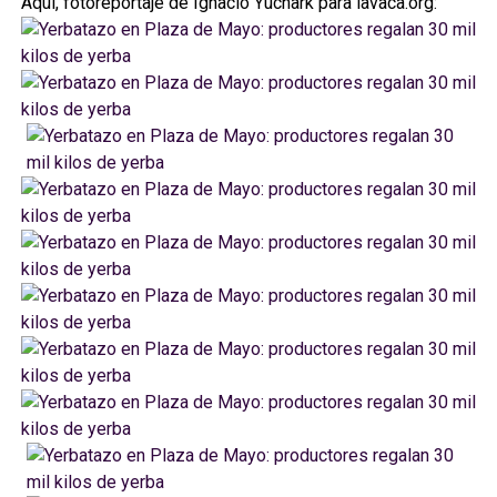
Aquí, fotoreportaje de Ignacio Yuchark para lavaca.org: