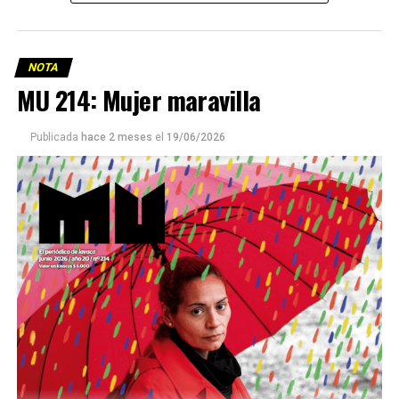
NOTA
MU 214: Mujer maravilla
Publicada
hace 2 meses
el
19/06/2026
Este número 215 de MU ☝️viene con doble tapa, que
podría ser una frase:
Sin chamuyo, a remarla.
Descargar la Mu en PDF