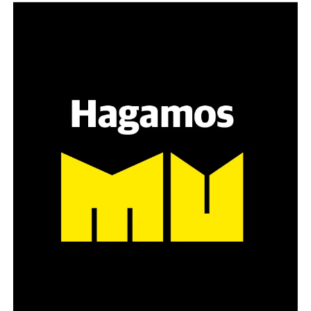
Varones
Hay varios hombres presentes: padres con sus hijas,
grupos de amigos, novios. «Con los pares que no tienen
sensibilidad al tema, la conversación se vuelve muy
estratégica, hay que evitar el choque frontal. Mi método
es a través del interrogante, que puedan encarnar la
pregunta», comparte Gonzalo, de 41 años.