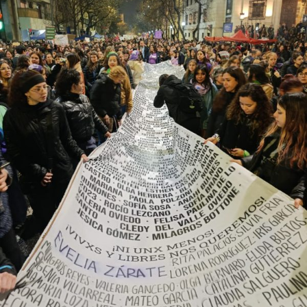
provee biodiversidad, y a una soberanía que se pierde río
abajo. Viaje en barco de MU desde el bajo delta
Descargar la Mu en PDF
bonaerense, para conocer y escuchar a isleños,
productores, docentes, ambientalistas y vecinos que
resisten otra avanzada sobre un territorio en disputa.
Por Francisco Pandolfi