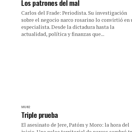
Los patrones del mal
Carlos del Frade: Periodista. Su investigación
sobre el negocio narco rosarino lo convirtió en
especialista. Desde la dictadura hasta la
actualidad, política y finanzas que...
MU82
Triple prueba
El asesinato de Jere, Patóm y Moro: la hora del
juicio. Una pelea territorial de narcos sembró t