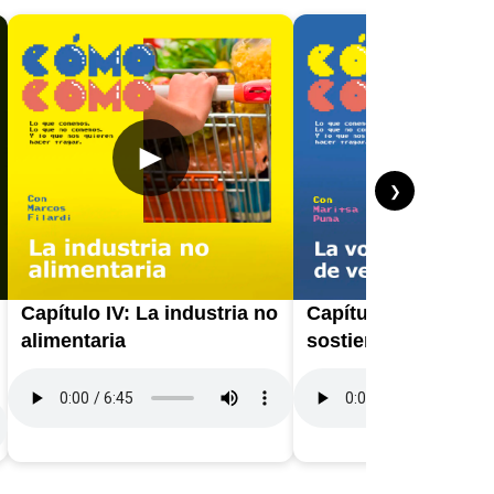
►
►
❯
Capítulo IV: La industria no
Capítulo V: La mes
alimentaria
sostiene el mundo