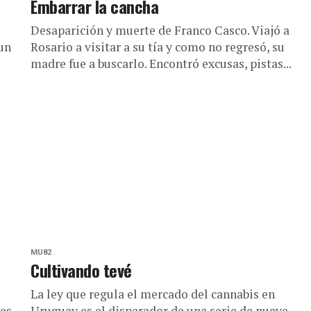
Embarrar la cancha
Desaparición y muerte de Franco Casco. Viajó a
 un
Rosario a visitar a su tía y como no regresó, su
madre fue a buscarlo. Encontró excusas, pistas...
MU82
Cultivando tevé
La ley que regula el mercado del cannabis en
res
Uruguay es el disparador de una serie de nueve