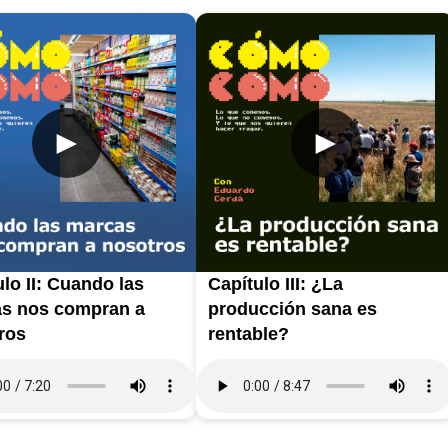
►
►
lo II: Cuando las
Capítulo III: ¿La
s nos compran a
producción sana es
ros
rentable?