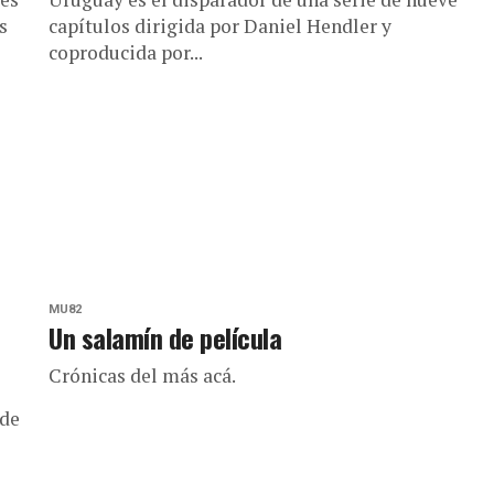
s
capítulos dirigida por Daniel Hendler y
coproducida por...
MU82
Un salamín de película
Crónicas del más acá.
 de