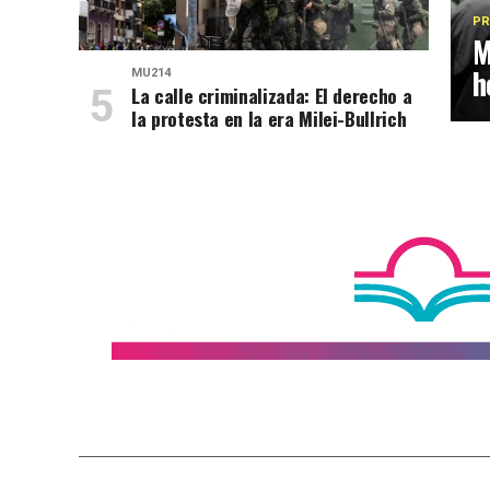
PR
M
h
MU214
La calle criminalizada: El derecho a
la protesta en la era Milei-Bullrich