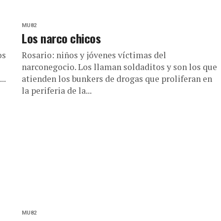
MU82
Los narco chicos
os
Rosario: niños y jóvenes víctimas del
e
narconegocio. Los llaman soldaditos y son los que
..
atienden los bunkers de drogas que proliferan en
la periferia de la...
MU82