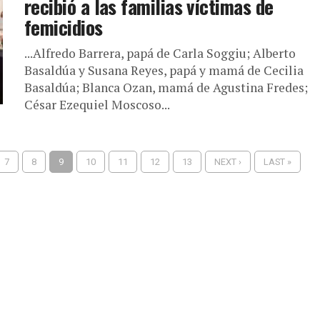
recibió a las familias víctimas de
femicidios
...Alfredo Barrera, papá de Carla Soggiu; Alberto
Basaldúa y Susana Reyes, papá y mamá de Cecilia
Basaldúa; Blanca Ozan, mamá de Agustina Fredes;
César Ezequiel Moscoso...
7
8
9
10
11
12
13
NEXT ›
LAST »