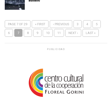
PAGE 7 OF 29
« FIRST
‹ PREVIOUS
3
4
5
6
7
8
9
10
11
NEXT ›
LAST »
PUBLICIDAD