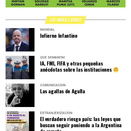
año anterior. El combustible: la violencia y
discriminación desde el gobierno, empezando por el
Presidente, y el desmantelamiento de políticas públicas.
LO MÁS LEIDO
La precarización de la vida privada y lo que ocurre
MUNDIAL
cuando el Estado se retira.
Infierno Infantino
Por Evangelina Bucari
QUÉ SEMANITA!
IA, FMI, FIFA y otras pequeñas
anécdotas sobre las instituciones
COMUNICACIÓN
Las agallas de Agulla
EXTRANJERIZACIÓN
El verdadero riesgo país: las leyes que
buscan seguir poniendo a la Argentina
de remate