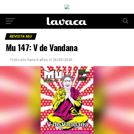
REVISTA MU
Mu 147: V de Vandana
Publicada
hace 6 años
el
26/05/2020