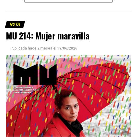
NOTA
MU 214: Mujer maravilla
Publicada
hace 2 meses
el
19/06/2026
Este número 215 de MU ☝️viene con doble tapa, que
podría ser una frase:
Sin chamuyo, a remarla.
Descargar la Mu en PDF