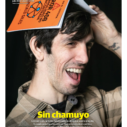
Son personas que se organizan y se movilizan para
defender derechos de toda la
sociedad. Son quienes sufren palos, gases y
humillaciones por estar de pie. Quienes
crean respuestas donde hay impotencia y nuevas
palabras para definir el futuro.
Nuestro homenaje: reunirlas y escucharlas.
Descargar la Mu en PDF
Ganar la vida
: La historia de (no)
ficción de Sabrina Ortiz
Su hijo Ciro tenía 120 veces más agrotóxicos que lo