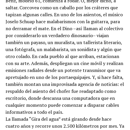
Benz, modelo 61, comienza a rodar. O, mejor dicho, a
saltar. Corcovea como un caballo por los cráteres que
tapizan algunas calles. En uno de los asientos, el músico
Joselo Schuap hace malabarismos con la guitarra, para
no derramar el mate. En el Dino –así llaman al colectivo
por considerarlo un verdadero dinosaurio– viajan
también un payaso, un muralista, un tallerista literario,
una fotógrafa, un malabarista, un sonidista y algún que
otro colado. En cada pueblo al que arriban, estacionan
con su arte. Además, despliegan un cine móvil y realizan
emisiones radiales desde un potente transmisor que va
apretujado en uno de los portaequipajes. Y, si hace falta,
también montan una improvisada agencia de noticias: el
respaldo del asiento del chofer fue readaptado como
escritorio, donde descansa una computadora que en
cualquier momento puede comenzar a disparar cables
informativos a todo el país.
La llamada “Gira del agua” está girando desde hace
cuatro años y recorre unos 2.500 kilómetros por mes. Ya