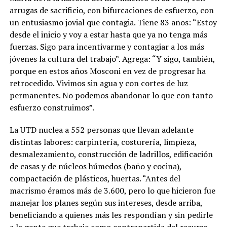
arrugas de sacrificio, con bifurcaciones de esfuerzo, con
un entusiasmo jovial que contagia. Tiene 83 años: “Estoy
desde el inicio y voy a estar hasta que ya no tenga más
fuerzas. Sigo para incentivarme y contagiar a los más
jóvenes la cultura del trabajo”. Agrega: “Y sigo, también,
porque en estos años Mosconi en vez de progresar ha
retrocedido. Vivimos sin agua y con cortes de luz
permanentes. No podemos abandonar lo que con tanto
esfuerzo construimos”.
La UTD nuclea a 552 personas que llevan adelante
distintas labores: carpintería, costurería, limpieza,
desmalezamiento, construcción de ladrillos, edificación
de casas y de núcleos húmedos (baño y cocina),
compactación de plásticos, huertas. “Antes del
macrismo éramos más de 3.600, pero lo que hicieron fue
manejar los planes según sus intereses, desde arriba,
beneficiando a quienes más les respondían y sin pedirle
a la gente que trabaje como contrapartida del recurso.