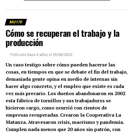
MU170
Cómo se recuperan el trabajo y la
(más…)
producción
Publicada
hace 4 años
el
29/06/2022
Un caso testigo sobre cómo pueden hacerse las
cosas, en tiempos en que se debate el fin del trabajo
,
demasiada gente opina en medio de internas sin
hacer algo concreto, y el empleo que existe es cada
vez más precario.
Los dueños abandonaron en 2002
esta fábrica de tornillos y sus trabajadorxs se
hicieron cargo, como ocurrió con cientos de
empresas recuperadas. Crearon la Cooperativa La
Matanza. Atravesaron crisis, macrismo y pandemia.
Cumplen nada menos que 20 años sin patrón, con