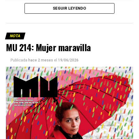
SEGUIR LEYENDO
NOTA
MU 214: Mujer maravilla
Publicada
hace 2 meses
el
19/06/2026
Este número 215 de MU ☝️viene con doble tapa, que
podría ser una frase:
Sin chamuyo, a remarla.
Descargar la Mu en PDF