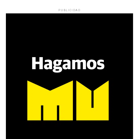
Los ojos y su flequillo de nena.
PUBLICIDAD
Varones
Hay varios hombres presentes: padres con sus hijas,
grupos de amigos, novios. «Con los pares que no tienen
sensibilidad al tema, la conversación se vuelve muy
estratégica, hay que evitar el choque frontal. Mi método
es a través del interrogante, que puedan encarnar la
pregunta», comparte Gonzalo, de 41 años.