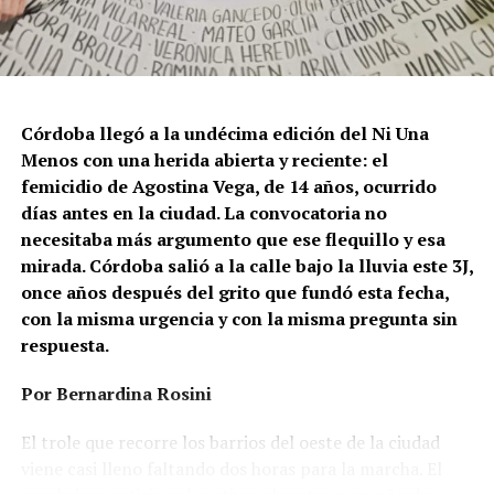
Córdoba llegó a la undécima edición del Ni Una
Menos con una herida abierta y reciente: el
femicidio de Agostina Vega, de 14 años, ocurrido
días antes en la ciudad. La convocatoria no
necesitaba más argumento que ese flequillo y esa
mirada. Córdoba salió a la calle bajo la lluvia este 3J,
once años después del grito que fundó esta fecha,
con la misma urgencia y con la misma pregunta sin
respuesta.
Por Bernardina Rosini
Ganar la vida
: La historia de (no)
El trole que recorre los barrios del oeste de la ciudad
ficción de Sabrina Ortiz
viene casi lleno faltando dos horas para la marcha. El