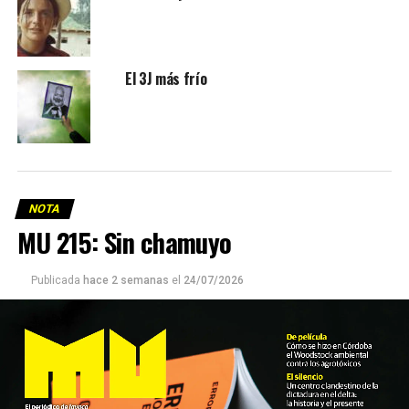
El 3J más frío
NOTA
MU 215: Sin chamuyo
Publicada
hace 2 semanas
el
24/07/2026