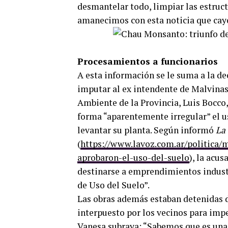
desmantelar todo, limpiar las estructu
amanecimos con esta noticia que cay
Procesamientos a funcionarios
A esta información se le suma a la d
imputar al ex intendente de Malvinas 
Ambiente de la Provincia, Luis Bocco,
forma “aparentemente irregular” el 
levantar su planta. Según informó
La 
(
https://www.lavoz.com.ar/politica/
aprobaron-el-uso-del-suelo
), la acu
destinarse a emprendimientos industr
de Uso del Suelo”.
Las obras además estaban detenidas d
interpuesto por los vecinos para impe
Vanesa subraya: “Sabemos que es una v