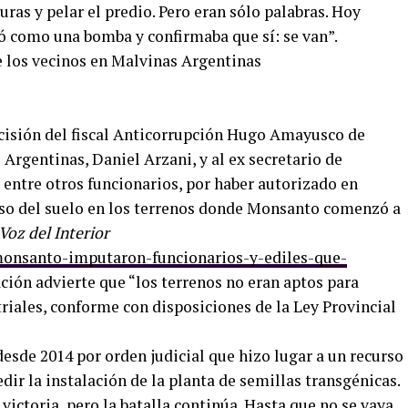
ras y pelar el predio. Pero eran sólo palabras. Hoy
ó como una bomba y confirmaba que sí: se van”.
ecisión del fiscal Anticorrupción Hugo Amayusco de
Argentinas, Daniel Arzani, y al ex secretario de
 entre otros funcionarios, por haber autorizado en
uso del suelo en los terrenos donde Monsanto comenzó a
Voz del Interior
monsanto-imputaron-funcionarios-y-ediles-que-
sación advierte que “los terrenos no eran aptos para
iales, conforme con disposiciones de la Ley Provincial
esde 2014 por orden judicial que hizo lugar a un recurso
dir la instalación de la planta de semillas transgénicas.
ictoria, pero la batalla continúa. Hasta que no se vaya