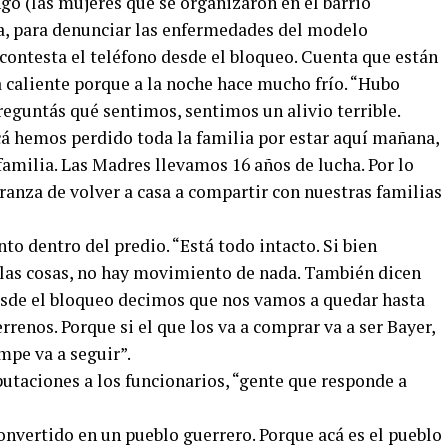
ngo (las mujeres que se organizaron en el barrio
, para denunciar las enfermedades del modelo
contesta el teléfono desde el bloqueo. Cuenta que están
 caliente porque a la noche hace mucho frío. “Hubo
preguntás qué sentimos, sentimos un alivio terrible.
á hemos perdido toda la familia por estar aquí mañana,
amilia. Las Madres llevamos 16 años de lucha. Por lo
ranza de volver a casa a compartir con nuestras familias
o dentro del predio. “Está todo intacto. Si bien
 las cosas, no hay movimiento de nada. También dicen
desde el bloqueo decimos que nos vamos a quedar hasta
errenos. Porque si el que los va a comprar va a ser Bayer,
mpe va a seguir”.
utaciones a los funcionarios, “gente que responde a
onvertido en un pueblo guerrero. Porque acá es el pueblo