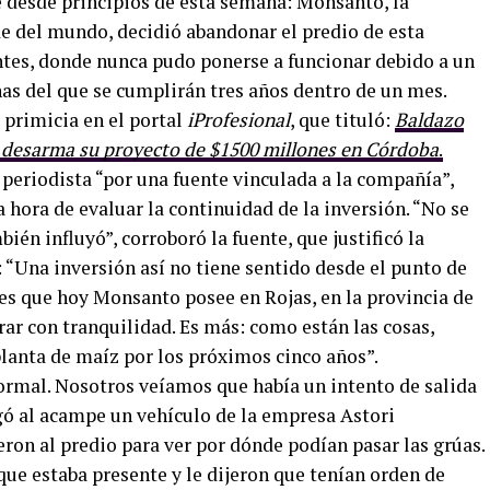
 desde principios de esta semana: Monsanto, la
e del mundo, decidió abandonar el predio de esta
ntes, donde nunca pudo ponerse a funcionar debido a un
nas del que se cumplirán tres años dentro de un mes.
a primicia en el portal
iProfesional
, que tituló:
Baldazo
 desarma su proyecto de $1500 millones en Córdoba
.
periodista “por una fuente vinculada a la compañía”,
 hora de evaluar la continuidad de la inversión. “No se
ién influyó”, corroboró la fuente, que justificó la
 “Una inversión así no tiene sentido desde el punto de
nes que hoy Monsanto posee en Rojas, en la provincia de
ar con tranquilidad. Es más: como están las cosas,
lanta de maíz por los próximos cinco años”.
formal. Nosotros veíamos que había un intento de salida
egó al acampe un vehículo de la empresa Astori
eron al predio para ver por dónde podían pasar las grúas.
ue estaba presente y le dijeron que tenían orden de