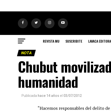
REVISTA MU
SUSCRIBITE
LAVACA EDITORA
NOTA
Chubut movilizad
humanidad
Publicada
hace 14 años
el
03/07/2012
“Hacemos responsables del delito de 