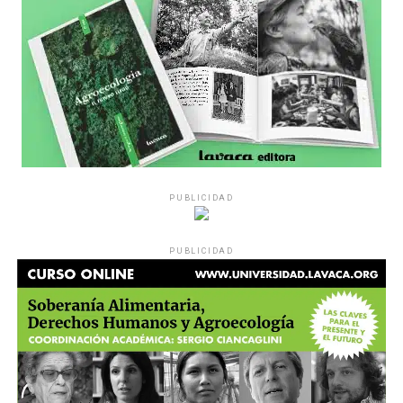
pregunta», comparte Gonzalo, de 41 años.
PUBLICIDAD
Década perdida: Marta Montero,
PUBLICIDAD
mamá de Lucía Pérez
“Estamos como el día 1”. La frase de la madre de la joven
asesinada en 2016 remite a aquel año: cuando
denunciaron que dos narcofemicidas habían abusado y
asesinado a su hija, hasta hoy, dos juicios después, pues la