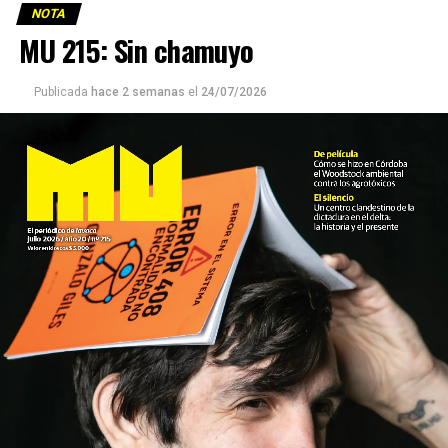
NOTA
MU 215: Sin chamuyo
Publicada
hace 2 semanas
el
24/07/2026