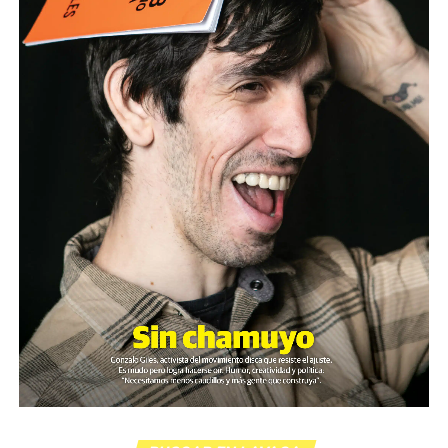
construya”.
comunidades que no se resignan a un presente tóxico.
Es escritor, activista y referente de una generación que
Por Francisco Pandolfi
convirtió la experiencia de la discapacidad en una
potencia de comunicación y acción. Ahora prepara un
espacio propio para intervenir en política. Una
conversación sobre prejuicios, salud mental, amores,
liderazgo, y “lo disca” como una categoría desde la cual
pensar –y reconstruir– un país.
Por Sergio Ciancaglini