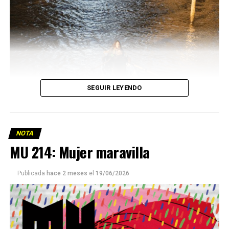
SEGUIR LEYENDO
NOTA
MU 214: Mujer maravilla
Publicada
hace 2 meses
el
19/06/2026
Este número 215 de MU ☝️viene con doble tapa, que
podría ser una frase:
Sin chamuyo, a remarla.