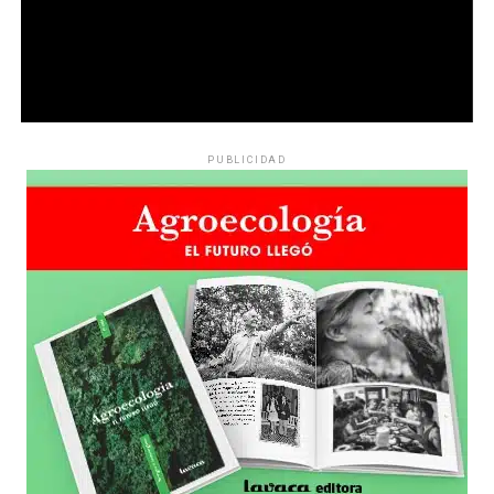
con un centro cultural, un bachillerato y un movimiento
que no se amilana.
La Policía de la Ciudad asesinó a Víctor Vargas (foto)
Acompañando la marcha y una percepción sobre los varones:
disparándole tres balazos por la espalda. Intentó
«Reconocer la miseria propia es difícil». ¿Cómo es el camino para
Por Evangelina Buccari
ocultar la verdad del crimen pero la investigación
llegar desde allí, al reconocimiento del problema?
Fotos:
judicial detectó a los culpables y se abrió una causa
lavaca.org
sobre la relación entre la venta de drogas y la
PUBLICIDAD
«Para cualquiera reconocer la miseria propia es
complicidad policial. ¿Quién era Víctor? Constitución
difícil. El problema es que el varón no asimila. Pero
como tierra de nadie y la violencia institucional contra
si asimila, reconoce; si reconoce, cuestiona; si
prostitutas, travestis y quienes tratan de sobrevivir a la
cuestiona, suelta; y si suelta, lucha.
Son muchos
crisis de cada día.
procesos por delante». Un grupo de docentes toma esa
Por
Claudia Acuña
misma dificultad para reclamar por la ESI. «Es un
cambio que requiere tiempo, pero tenemos que empezar
en serio hoy, y la ESI es la mejor herramienta para
trabajarlo con los chicos. Insisten con diluirla, como
mínimo», se lamenta Graciela, maestra de nivel inicial
en una escuela de barrio Juniors.