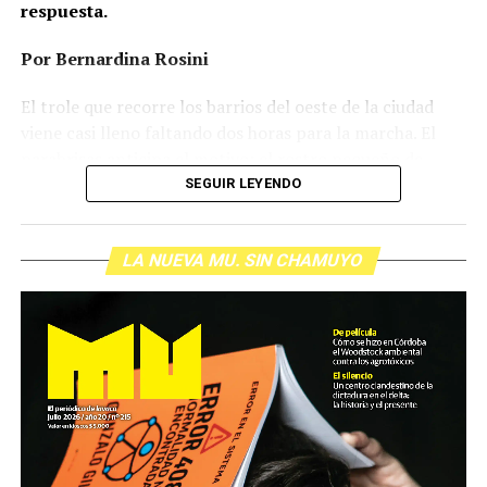
respuesta.
Por Bernardina Rosini
Ganar la vida
: La historia de (no)
El trole que recorre los barrios del oeste de la ciudad
ficción de Sabrina Ortiz
viene casi lleno faltando dos horas para la marcha. El
parabrisas anticipa el motivo: el rostro pequeño de
Agostina Vega, 14 años. Era fácil intuir que será una
SEGUIR LEYENDO
Su hijo Ciro tenía 120 veces más agrotóxicos que lo
marcha que desbordará una ciudad que expresa
“admisible”. Su hija Fiamma, 100 veces más; ella, 58.
Gonzalo Giles, pensador y
hartazgo. Nadie mira los barrios de Córdoba, nadie
Viven en Pergamino, llamada “la capital del veneno”,
comunicador «disca»: Error en el
LA NUEVA MU. SIN CHAMUYO
atiende a su gente. Los que ocupan los sillones más
donde se encontraron pesticidas hasta en el agua de red.
mullidos de las oficinas del poder local sobrevuelan las
Bajo amenazas de muerte Sabrina inició una denuncia
sistema
veredas estalladas, no las caminan. Los cordobeses
convertida en un juicio histórico que está por tener
respondieron muy bien a los discursos contra la casta
sentencia buscando terminar con la impunidad. La
Gonzalo Giles, activista del movimiento disca que
porque describe con precisión algo que ya conocen de
acompaña una abogada de lujo: ella misma se recibió
resiste el ajuste.
cerca: un Estado que administra con diligencia donde
como parte de su lucha, porque nadie se atrevía a
Es mudo pero logra hacerse oír. Humor, creatividad
hay recursos e influencia, y que llega tarde, mal o nunca
representarla. No es una película sino un retrato de la
y política:
adonde no los hay.
Argentina actual: un modelo de contaminación,
“Necesitamos menos caudillos y más gente que
enfermedad y muerte, frente a la lucha de las