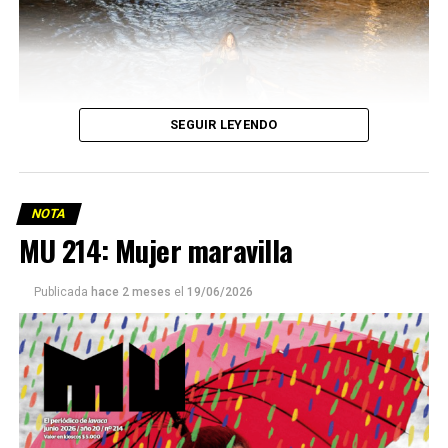
SEGUIR LEYENDO
NOTA
MU 214: Mujer maravilla
Publicada
hace 2 meses
el
19/06/2026
Este número 215 de MU ☝️viene con doble tapa, que
podría ser una frase:
Sin chamuyo, a remarla.