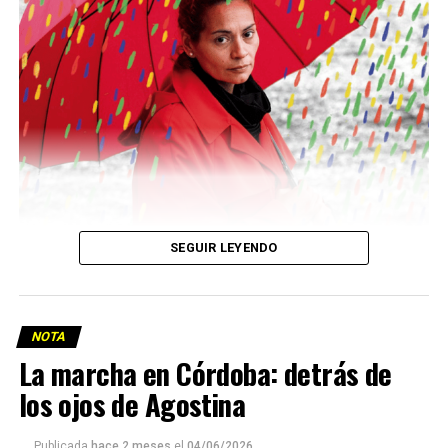
Descargar la Mu en PDF
SEGUIR LEYENDO
NOTA
La marcha en Córdoba: detrás de
los ojos de Agostina
Viaje a la vida en el Delta: Y la nave
Publicada
hace 2 meses
el
04/06/2026