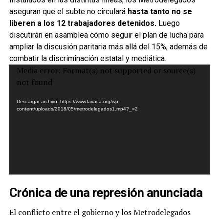
aseguran que el subte no circulará
hasta tanto no se
liberen a los 12 trabajadores detenidos.
Luego
discutirán en asamblea cómo seguir el plan de lucha para
ampliar la discusión paritaria más allá del 15%, además de
combatir la discriminación estatal y mediática.
Reproductor
Media error: Format(s) not supported or source(s)
de
not found
vídeo
Descargar archivo: https://www.lavaca.org/wp-
content/uploads/2018/05/metrodelegados1.mp4?_=2
Crónica de una represión anunciada
El conflicto entre el gobierno y los Metrodelegados