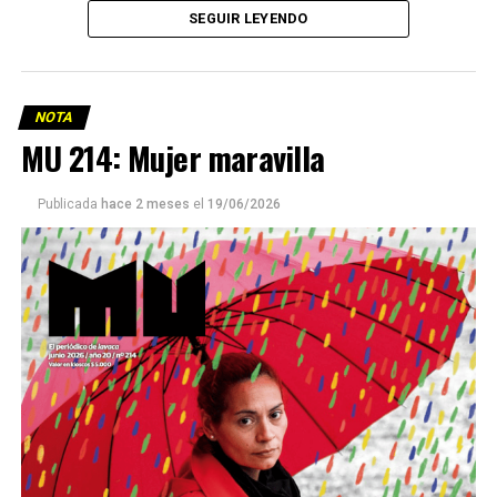
SEGUIR LEYENDO
NOTA
MU 214: Mujer maravilla
Publicada
hace 2 meses
el
19/06/2026
Este número 215 de MU ☝️viene con doble tapa, que
podría ser una frase:
Sin chamuyo, a remarla.
Descargar la Mu en PDF