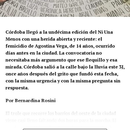
Córdoba llegó a la undécima edición del Ni Una
Menos con una herida abierta y reciente: el
femicidio de Agostina Vega, de 14 años, ocurrido
días antes en la ciudad. La convocatoria no
necesitaba más argumento que ese flequillo y esa
mirada. Córdoba salió a la calle bajo la lluvia este 3J,
once años después del grito que fundó esta fecha,
con la misma urgencia y con la misma pregunta sin
respuesta.
Por Bernardina Rosini
Ganar la vida
: La historia de (no)
El trole que recorre los barrios del oeste de la ciudad
ficción de Sabrina Ortiz
viene casi lleno faltando dos horas para la marcha. El
parabrisas anticipa el motivo: el rostro pequeño de