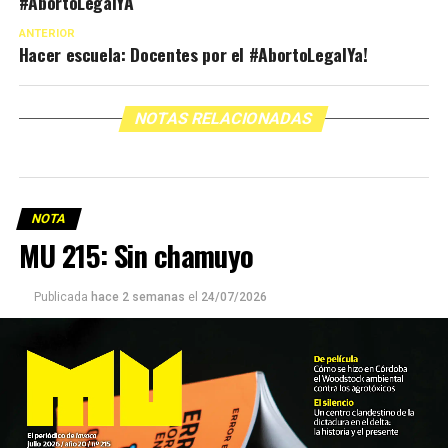
#AbortoLegalYA
ANTERIOR
Hacer escuela: Docentes por el #AbortoLegalYa!
NOTAS RELACIONADAS
NOTA
MU 215: Sin chamuyo
Publicada
hace 2 semanas
el
24/07/2026