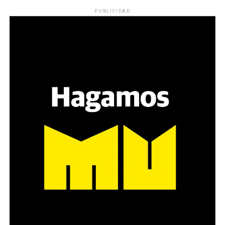
PUBLICIDAD
Varones
Hay varios hombres presentes: padres con sus hijas,
grupos de amigos, novios. «Con los pares que no tienen
sensibilidad al tema, la conversación se vuelve muy
estratégica, hay que evitar el choque frontal. Mi método
es a través del interrogante, que puedan encarnar la
pregunta», comparte Gonzalo, de 41 años.