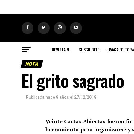
REVISTA MU
SUSCRIBITE
LAVACA EDITORA
NOTA
El grito sagrado
Publicada
hace 8 años
el
27/12/2018
Veinte Cartas Abiertas fueron fi
herramienta para organizarse y se