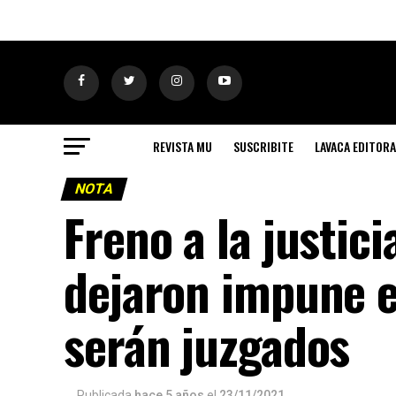
REVISTA MU
SUSCRIBITE
LAVACA EDITORA
NOTA
Freno a la justic
dejaron impune e
serán juzgados
Publicada
hace 5 años
el
23/11/2021