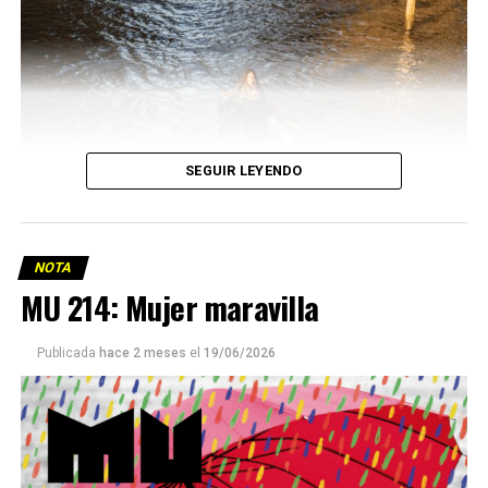
SEGUIR LEYENDO
NOTA
MU 214: Mujer maravilla
Publicada
hace 2 meses
el
19/06/2026
Este número 215 de MU ☝️viene con doble tapa, que
podría ser una frase:
Sin chamuyo, a remarla.