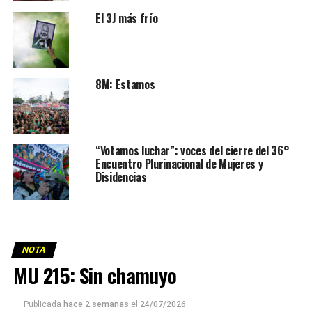
El 3J más frío
8M: Estamos
“Votamos luchar”: voces del cierre del 36°
Encuentro Plurinacional de Mujeres y
Disidencias
NOTA
MU 215: Sin chamuyo
Publicada
hace 2 semanas
el
24/07/2026