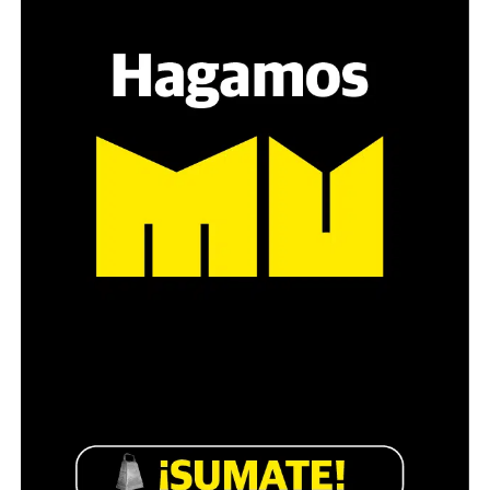
sensibilidad al tema, la conversación se vuelve muy
estratégica, hay que evitar el choque frontal. Mi método
es a través del interrogante, que puedan encarnar la
pregunta», comparte Gonzalo, de 41 años.
Década perdida: Marta Montero,
mamá de Lucía Pérez
“Estamos como el día 1”. La frase de la madre de la joven