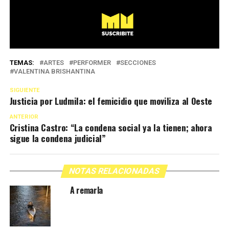
TEMAS:
ARTES
PERFORMER
SECCIONES
VALENTINA BRISHANTINA
SIGUIENTE
Justicia por Ludmila: el femicidio que moviliza al Oeste
ANTERIOR
Cristina Castro: “La condena social ya la tienen; ahora
sigue la condena judicial”
NOTAS RELACIONADAS
A remarla