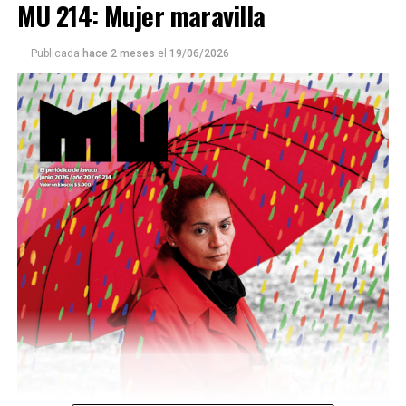
MU 214: Mujer maravilla
Publicada
hace 2 meses
el
19/06/2026
Este número 215 de MU ☝️viene con doble tapa, que
podría ser una frase:
Sin chamuyo, a remarla.
Descargar la Mu en PDF