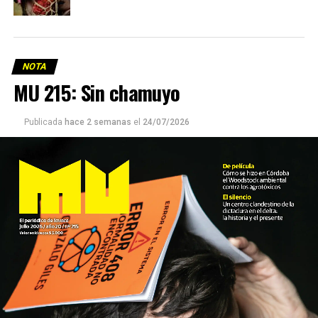
NOTA
MU 215: Sin chamuyo
Publicada
hace 2 semanas
el
24/07/2026