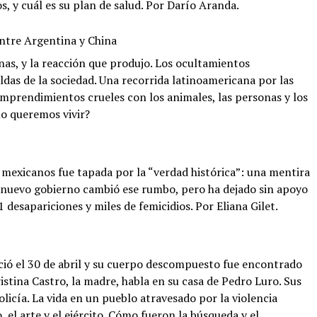
, y cuál es su plan de salud. Por Darío Aranda.
entre Argentina y China
as, y la reacción que produjo. Los ocultamientos
ldas de la sociedad. Una recorrida latinoamericana por las
mprendimientos crueles con los animales, las personas y los
mo queremos vivir?
 mexicanos fue tapada por la “verdad histórica”: una mentira
El nuevo gobierno cambió ese rumbo, pero ha dejado sin apoyo
 desapariciones y miles de femicidios. Por Eliana Gilet.
ció el 30 de abril y su cuerpo descompuesto fue encontrado
ristina Castro, la madre, habla en su casa de Pedro Luro. Sus
olicía. La vida en un pueblo atravesado por la violencia
, el arte y el ejército. Cómo fueron la búsqueda y el