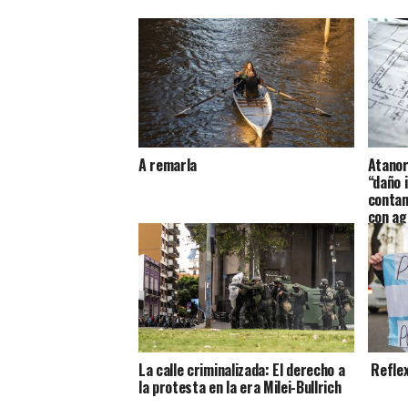
A remarla
Atanor
“daño i
contam
con ag
La calle criminalizada: El derecho a
Reflex
la protesta en la era Milei-Bullrich