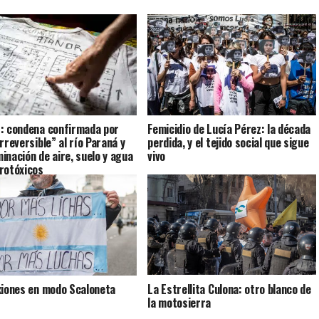
: condena confirmada por
Femicidio de Lucía Pérez: la década
rreversible” al río Paraná y
perdida, y el tejido social que sigue
inación de aire, suelo y agua
vivo
rotóxicos
iones en modo Scaloneta
La Estrellita Culona: otro blanco de
la motosierra