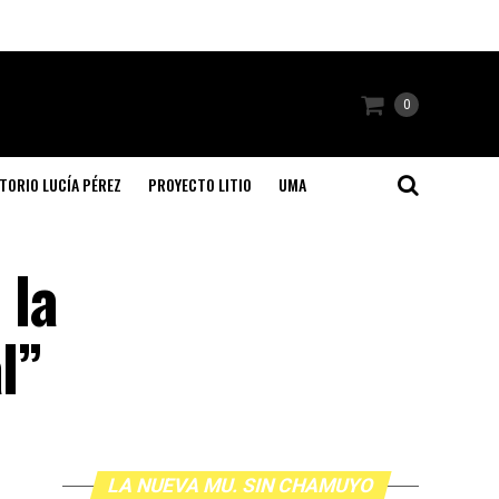
0
TORIO LUCÍA PÉREZ
PROYECTO LITIO
UMA
 la
l”
LA NUEVA MU. SIN CHAMUYO