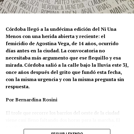
Córdoba llegó a la undécima edición del Ni Una
Menos con una herida abierta y reciente: el
femicidio de Agostina Vega, de 14 años, ocurrido
días antes en la ciudad. La convocatoria no
necesitaba más argumento que ese flequillo y esa
mirada. Córdoba salió a la calle bajo la lluvia este 3J,
once años después del grito que fundó esta fecha,
con la misma urgencia y con la misma pregunta sin
respuesta.
Por Bernardina Rosini
Ganar la vida
: La historia de (no)
El trole que recorre los barrios del oeste de la ciudad
ficción de Sabrina Ortiz
viene casi lleno faltando dos horas para la marcha. El
parabrisas anticipa el motivo: el rostro pequeño de
SEGUIR LEYENDO