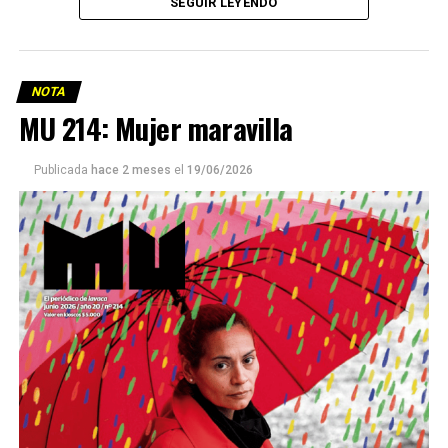
SEGUIR LEYENDO
NOTA
MU 214: Mujer maravilla
Publicada
hace 2 meses
el
19/06/2026
Este número 215 de MU ☝️viene con doble tapa, que
podría ser una frase:
Sin chamuyo, a remarla.
Descargar la Mu en PDF