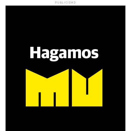
PUBLICIDAD
Varones
Hay varios hombres presentes: padres con sus hijas,
grupos de amigos, novios. «Con los pares que no tienen
sensibilidad al tema, la conversación se vuelve muy
estratégica, hay que evitar el choque frontal. Mi método
es a través del interrogante, que puedan encarnar la
pregunta», comparte Gonzalo, de 41 años.