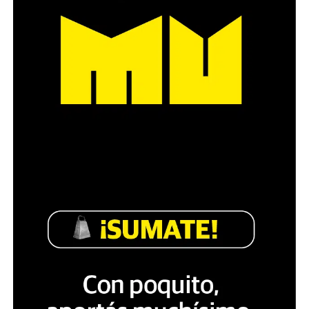
Década perdida: Marta Montero,
mamá de Lucía Pérez
“Estamos como el día 1”. La frase de la madre de la joven
asesinada en 2016 remite a aquel año: cuando
denunciaron que dos narcofemicidas habían abusado y
asesinado a su hija, hasta hoy, dos juicios después, pues la
impunidad sigue consagrada. De motivar el Primer Paro