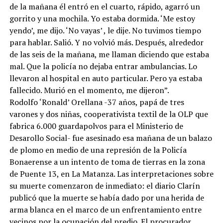
de la mañana él entró en el cuarto, rápido, agarró un
gorrito y una mochila. Yo estaba dormida. ‘Me estoy
yendo’, me dijo. ‘No vayas’ , le dije. No tuvimos tiempo
para hablar. Salió. Y no volvió más. Después, alrededor
de las seis de la mañana, me llaman diciendo que estaba
mal. Que la policía no dejaba entrar ambulancias. Lo
llevaron al hospital en auto particular. Pero ya estaba
fallecido. Murió en el momento, me dijeron”.
Rodolfo ‘Ronald’ Orellana -37 años, papá de tres
varones y dos niñas, cooperativista textil de la OLP que
fabrica 6.000 guardapolvos para el Ministerio de
Desarollo Social- fue asesinado esa mañana de un balazo
de plomo en medio de una represión de la Policía
Bonaerense a un intento de toma de tierras en la zona
de Puente 13, en La Matanza. Las interpretaciones sobre
su muerte comenzaron de inmediato: el diario Clarín
publicó que la muerte se había dado por una herida de
arma blanca en el marco de un enfrentamiento entre
vecinos por la ocupación del predio. El procurador