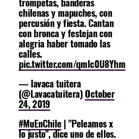
trompetas, banderas
chilenas y mapuches, con
percusión y fiesta. Cantan
con bronca y festejan con
alegria haber tomado las
calles.
pic.twitter.com/qmlc0U8Yhm
— lavaca tuitera
(@Lavacatuitera)
October
24, 2019
#MuEnChile
| "Peleamos x
lo justo", dice uno de ellos.