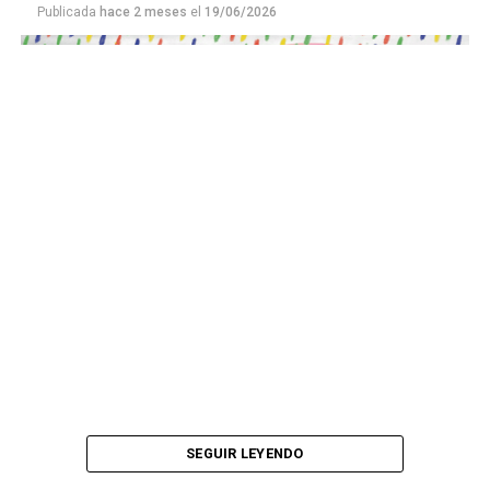
Publicada
hace 2 meses
el
19/06/2026
Este número 215 de MU ☝️viene con doble tapa, que
podría ser una frase:
Sin chamuyo, a remarla.
Descargar la Mu en PDF
SEGUIR LEYENDO