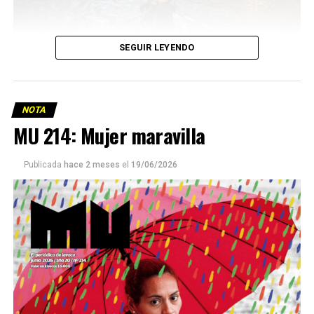
SEGUIR LEYENDO
NOTA
MU 214: Mujer maravilla
Publicada
hace 2 meses
el
19/06/2026
Este número 215 de MU ☝️viene con doble tapa, que
podría ser una frase:
Sin chamuyo, a remarla.