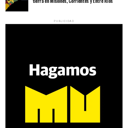
tierra en Misiones, Corrientes y Entre Ríos
Desde una mesa que intenta protegerse del agua se
reparten lienzos con los ojos serigrafiados de Agostina.
Los ojos y su flequillo de nena.
PUBLICIDAD
Varones
Hay varios hombres presentes: padres con sus hijas,
grupos de amigos, novios. «Con los pares que no tienen
sensibilidad al tema, la conversación se vuelve muy
estratégica, hay que evitar el choque frontal. Mi método
es a través del interrogante, que puedan encarnar la
pregunta», comparte Gonzalo, de 41 años.