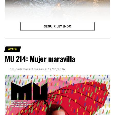
SEGUIR LEYENDO
NOTA
MU 214: Mujer maravilla
Publicada
hace 2 meses
el
19/06/2026
Este número 215 de MU ☝️viene con doble tapa, que
podría ser una frase:
Sin chamuyo, a remarla.