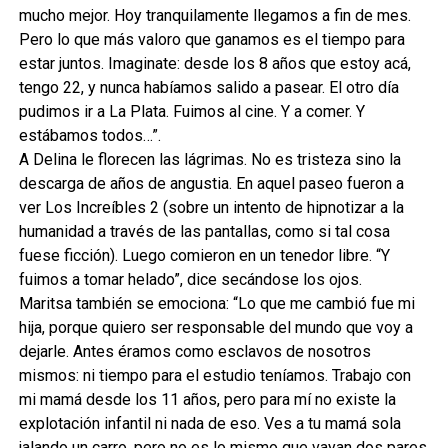
mucho mejor. Hoy tranquilamente llegamos a fin de mes.
Pero lo que más valoro que ganamos es el tiempo para
estar juntos. Imaginate: desde los 8 años que estoy acá,
tengo 22, y nunca habíamos salido a pasear. El otro día
pudimos ir a La Plata. Fuimos al cine. Y a comer. Y
estábamos todos…”.
A Delina le florecen las lágrimas. No es tristeza sino la
descarga de años de angustia. En aquel paseo fueron a
ver Los Increíbles 2 (sobre un intento de hipnotizar a la
humanidad a través de las pantallas, como si tal cosa
fuese ficción). Luego comieron en un tenedor libre. “Y
fuimos a tomar helado”, dice secándose los ojos.
Maritsa también se emociona: “Lo que me cambió fue mi
hija, porque quiero ser responsable del mundo que voy a
dejarle. Antes éramos como esclavos de nosotros
mismos: ni tiempo para el estudio teníamos. Trabajo con
mi mamá desde los 11 años, pero para mí no existe la
explotación infantil ni nada de eso. Ves a tu mamá sola
jalando un carro, pero no es lo mismo que vayan dos pares