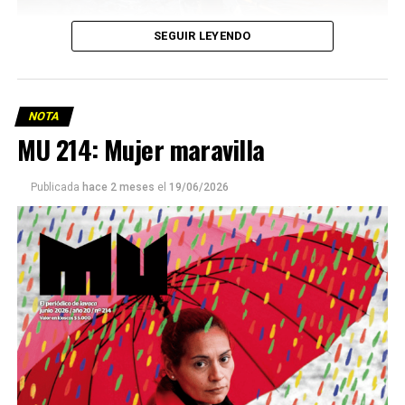
SEGUIR LEYENDO
NOTA
MU 214: Mujer maravilla
Publicada
hace 2 meses
el
19/06/2026
Este número 215 de MU ☝️viene con doble tapa, que
podría ser una frase:
Sin chamuyo, a remarla.
Descargar la Mu en PDF