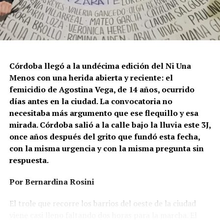
Córdoba llegó a la undécima edición del Ni Una
Menos con una herida abierta y reciente: el
femicidio de Agostina Vega, de 14 años, ocurrido
días antes en la ciudad. La convocatoria no
necesitaba más argumento que ese flequillo y esa
mirada. Córdoba salió a la calle bajo la lluvia este 3J,
once años después del grito que fundó esta fecha,
con la misma urgencia y con la misma pregunta sin
respuesta.
Por Bernardina Rosini
Ganar la vida
: La historia de (no)
El trole que recorre los barrios del oeste de la ciudad
ficción de Sabrina Ortiz
viene casi lleno faltando dos horas para la marcha. El