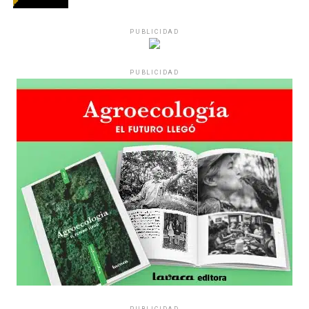
Los ojos y su flequillo de nena.
PUBLICIDAD
Varones
PUBLICIDAD
Hay varios hombres presentes: padres con sus hijas,
grupos de amigos, novios. «Con los pares que no tienen
sensibilidad al tema, la conversación se vuelve muy
estratégica, hay que evitar el choque frontal. Mi método
es a través del interrogante, que puedan encarnar la
pregunta», comparte Gonzalo, de 41 años.
PUBLICIDAD