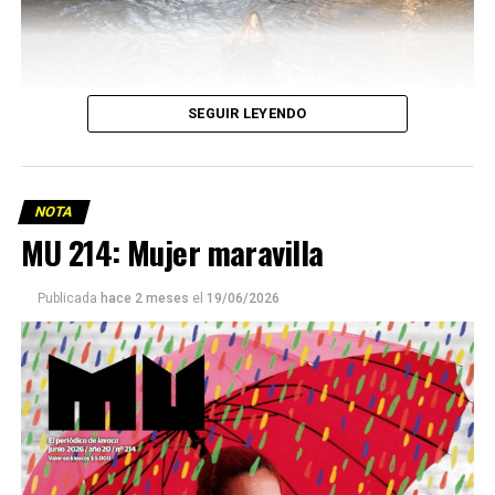
SEGUIR LEYENDO
NOTA
MU 214: Mujer maravilla
Publicada
hace 2 meses
el
19/06/2026
Este número 215 de MU ☝️viene con doble tapa, que
podría ser una frase:
Sin chamuyo, a remarla.