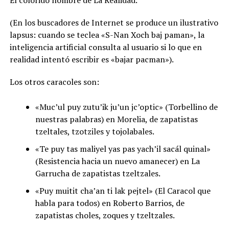
El colorido nombre de La Realidad.
(En los buscadores de Internet se produce un ilustrativo
lapsus: cuando se teclea «S-Nan Xoch baj paman», la
inteligencia artificial consulta al usuario si lo que en
realidad intentó escribir es «bajar pacman»).
Los otros caracoles son:
«Muc’ul puy zutu’ik ju’un jc’optic» (Torbellino de
nuestras palabras) en Morelia, de zapatistas
tzeltales, tzotziles y tojolabales.
«Te puy tas maliyel yas pas yach’il sacál quinal»
(Resistencia hacia un nuevo amanecer) en La
Garrucha de zapatistas tzeltzales.
«Puy muitit cha’an ti lak pejtel» (El Caracol que
habla para todos) en Roberto Barrios, de
zapatistas choles, zoques y tzeltzales.