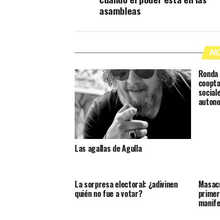
asambleas
NO
Ronda 
coopta
social
auton
Las agallas de Agulla
La sorpresa electoral: ¿adivinen
Masacr
quién no fue a votar?
primer
manif